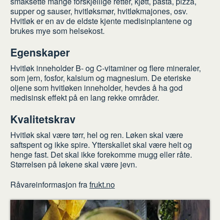
smaksette mange forskjellige retter, kjøtt, pasta, pizza,
supper og sauser, hvitløksmør, hvitløkmajones, osv.
Hvitløk er en av de eldste kjente medisinplantene og
brukes mye som helsekost.
Egenskaper
Hvitløk inneholder B- og C-vitaminer og flere mineraler,
som jern, fosfor, kalsium og magnesium. De eteriske
oljene som hvitløken inneholder, hevdes å ha god
medisinsk effekt på en lang rekke områder.
Kvalitetskrav
Hvitløk skal være tørr, hel og ren. Løken skal være
saftspent og ikke spire. Ytterskallet skal være helt og
henge fast. Det skal ikke forekomme mugg eller råte.
Størrelsen på løkene skal være jevn.
Råvareinformasjon fra
frukt.no