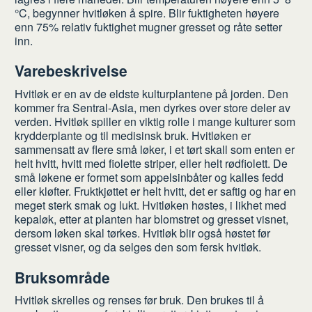
°C, begynner hvitløken å spire. Blir fuktigheten høyere
enn 75% relativ fuktighet mugner gresset og råte setter
inn.
Varebeskrivelse
Hvitløk er en av de eldste kulturplantene på jorden. Den
kommer fra Sentral-Asia, men dyrkes over store deler av
verden. Hvitløk spiller en viktig rolle i mange kulturer som
krydderplante og til medisinsk bruk. Hvitløken er
sammensatt av flere små løker, i et tørt skall som enten er
helt hvitt, hvitt med fiolette striper, eller helt rødfiolett. De
små løkene er formet som appelsinbåter og kalles fedd
eller kløfter. Fruktkjøttet er helt hvitt, det er saftig og har en
meget sterk smak og lukt. Hvitløken høstes, i likhet med
kepaløk, etter at planten har blomstret og gresset visnet,
dersom løken skal tørkes. Hvitløk blir også høstet før
gresset visner, og da selges den som fersk hvitløk.
Bruksområde
Hvitløk skrelles og renses før bruk. Den brukes til å