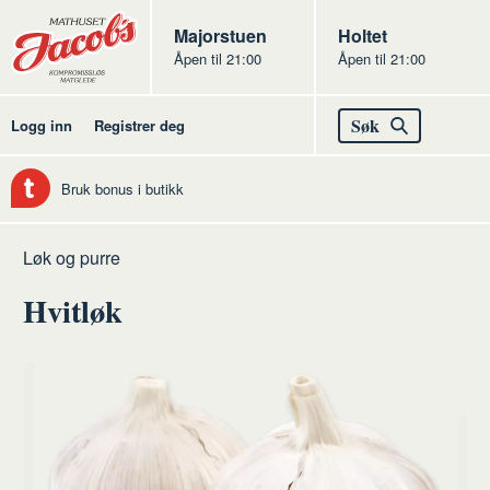
Butikker
Jacobs
Majorstuen
Jacobs
Holtet
Åpen til 21:00
Åpen til 21:00
Jacobs
Søk
Logg inn
Registrer deg
Bruk bonus i butikk
Hjem
Frukt
Råvarer
Grønnsaker
Løk og purre
og
frukt
Hvitløk
grønt
og
grønt