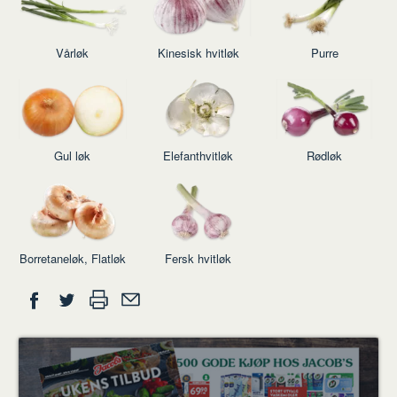
Vårløk
Kinesisk hvitløk
Purre
Gul løk
Elefanthvitløk
Rødløk
Borretaneløk, Flatløk
Fersk hvitløk
Del
Skriv
Del
Del
Tips
ut
på
på
en
Facebook
Twitter
venn