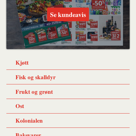
Se kundeavis
Kjøtt
Fisk og skalldyr
Frukt og grønt
Ost
Kolonialen
Bakevarer