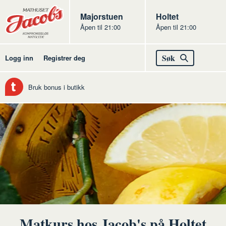
Butikker
Jacobs
Majorstuen
Jacobs
Holtet
Åpen til 21:00
Åpen til 21:00
Jacobs
Søk
Logg inn
Registrer deg
Bruk bonus i butikk
Matkurs hos Jacob's på Holtet