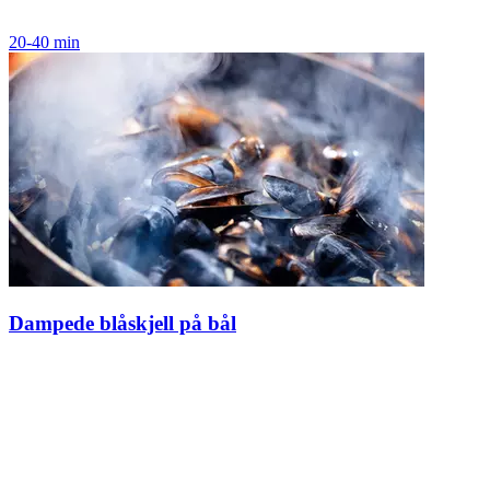
20-40 min
Dampede blåskjell på bål