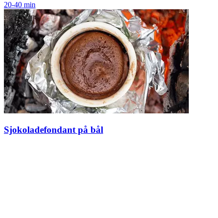
20-40 min
Sjokoladefondant på bål