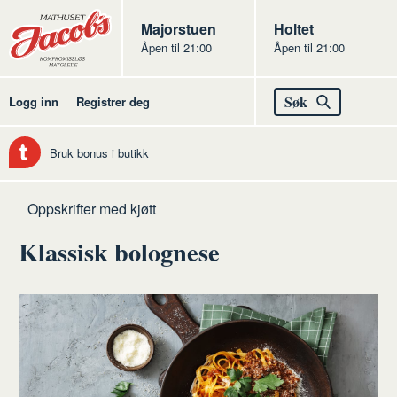
Butikker
Jacobs
Majorstuen
Jacobs
Holtet
Åpen til 21:00
Åpen til 21:00
Jacobs
Søk
Logg inn
Registrer deg
Bruk bonus i butikk
Hjem
Kjøtt
Oppskrifter med kjøtt
Klassisk bolognese