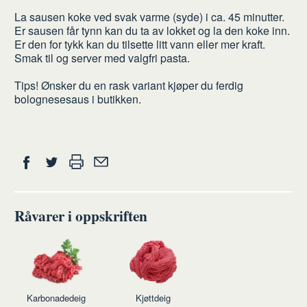
La sausen koke ved svak varme (syde) i ca. 45 minutter.
Er sausen får tynn kan du ta av lokket og la den koke inn.
Er den for tykk kan du tilsette litt vann eller mer kraft.
Smak til og server med valgfri pasta.
Tips! Ønsker du en rask variant kjøper du ferdig
bolognesesaus i butikken.
Del
Skriv
Del
Del
Tips
ut
på
på
en
Facebook
Twitter
venn
Råvarer i oppskriften
Karbonadedeig
Kjøttdeig