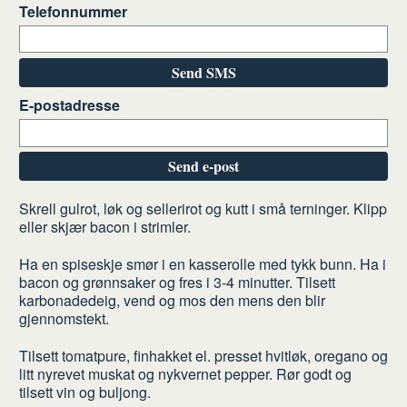
Telefonnummer
Send SMS
E-postadresse
Send e-post
Slik
Skrell gulrot, løk og sellerirot og kutt i små terninger. Klipp
eller skjær bacon i strimler.
gjør
du
Ha en spiseskje smør i en kasserolle med tykk bunn. Ha i
bacon og grønnsaker og fres i 3-4 minutter. Tilsett
karbonadedeig, vend og mos den mens den blir
gjennomstekt.
Tilsett tomatpure, finhakket el. presset hvitløk, oregano og
litt nyrevet muskat og nykvernet pepper. Rør godt og
tilsett vin og buljong.