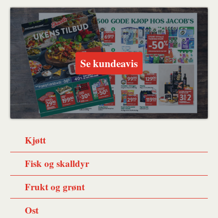
Se kundeavis
Kjøtt
Fisk og skalldyr
Frukt og grønt
Ost