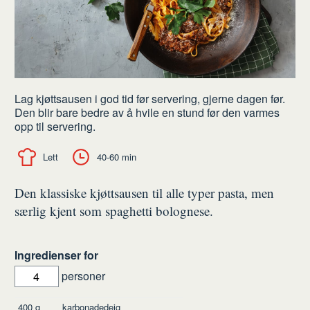
Lag kjøttsausen i god tid før servering, gjerne dagen før.
Den blir bare bedre av å hvile en stund før den varmes
opp til servering.
Lett
40-60 min
Den klassiske kjøttsausen til alle typer pasta, men
særlig kjent som spaghetti bolognese.
Ingredienser for
personer
Ingredienser
400
g
karbonadedeig