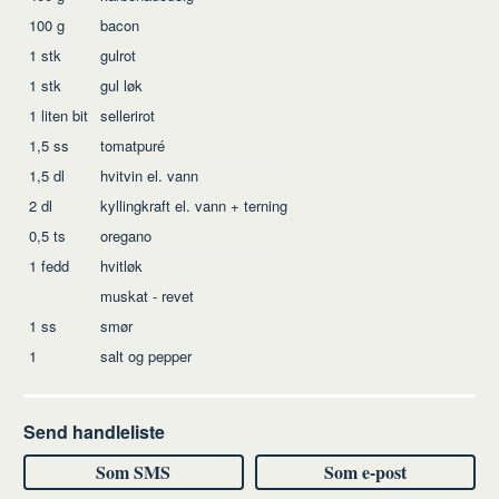
100
g
bacon
1
stk
gulrot
1
stk
gul løk
1
liten bit
sellerirot
1,5
ss
tomatpuré
1,5
dl
hvitvin el. vann
2
dl
kyllingkraft el. vann + terning
0,5
ts
oregano
1
fedd
hvitløk
muskat - revet
1
ss
smør
1
salt og pepper
Send handleliste
Som SMS
Som e-post