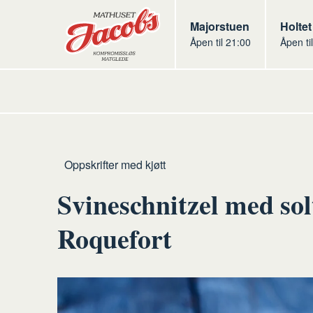
Butikker
Jacobs
Majorstuen
Jacob
Holtet
Åpen til 21:00
Åpen ti
Jacobs
Hjem
Kjøtt
Oppskrifter med kjøtt
Svineschnitzel med so
Roquefort