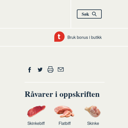
Søk
Bruk bonus i butikk
Del
Skriv
Del
Del
Tips
ut
på
på
en
Facebook
Twitter
venn
Råvarer i oppskriften
Skinkebiff
Flatbiff
Skinke