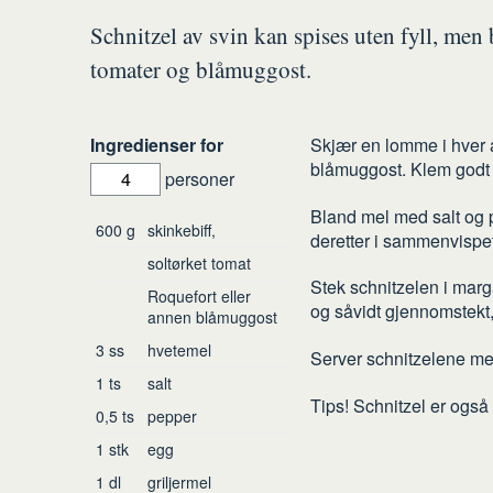
Schnitzel av svin kan spises uten fyll, men
tomater og blåmuggost.
Slik
Ingredienser for
Skjær en lomme i hver 
blåmuggost. Klem godt 
gjør
personer
du
Bland mel med salt og 
Ingredienser
600
g
skinkebiff,
deretter i sammenvispet e
soltørket tomat
Stek schnitzelen i marg
Roquefort eller
og såvidt gjennomstekt,
annen blåmuggost
3
ss
hvetemel
Server schnitzelene med
1
ts
salt
Tips! Schnitzel er også
0,5
ts
pepper
1
stk
egg
1
dl
griljermel