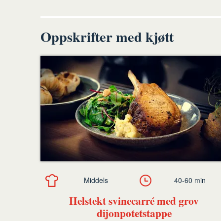
Oppskrifter med kjøtt
Middels
40-60 min
Helstekt svinecarré med grov
dijonpotetstappe