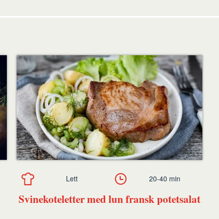
Lett
20-40 min
Svinekoteletter med lun fransk potetsalat