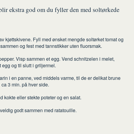
 blir ekstra god om du fyller den med soltørkede
av kjøttskivene. Fyll med ønsket mengde soltørket tomat og
sammen og fest med tannstikker uten fluorsmak.
pepper. Visp sammen et egg. Vend schnitzelen i melet,
gg og til slutt i griljermel.
arin i en panne, ved middels varme, til de er delikat brune
 ca 3 min. på hver side.
 kokte eller stekte poteter og en salat.
 veldig godt sammen med ratatouille.