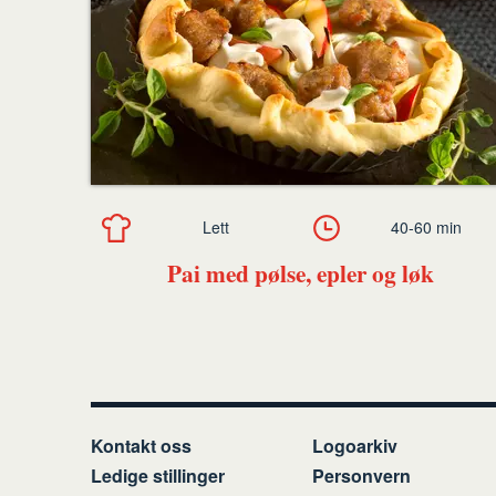
Lett
40-60 min
Pai med pølse, epler og løk
Kontakt oss
Logoarkiv
Ledige stillinger
Personvern