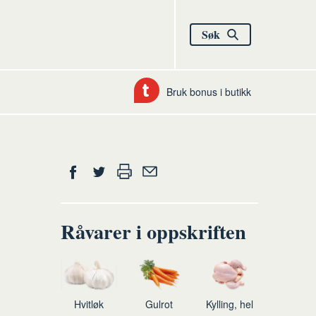
Søk
Bruk bonus i butikk
Del
Skriv
Del
Del
Tips
ut
på
på
en
Facebook
Twitter
venn
Råvarer i oppskriften
Hvitløk
Gulrot
Kylling, hel