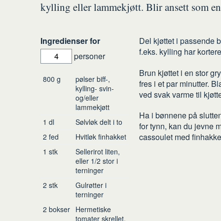
kylling eller lammekjøtt. Blir ansett som en 
Slik
Ingredienser for
Del kjøttet i passende bi
f.eks. kylling har korter
gjør
personer
du
Brun kjøttet i en stor gr
Ingredienser
800
g
pølser
biff-,
fres i et par minutter. 
kylling- svin-
ved svak varme til kjøtte
og/eller
lammekjøtt
Ha i bønnene på slutte
1
dl
Sølvløk
delt i to
for tynn, kan du jevne 
cassoulet med finhakked
2
fed
Hvitløk
finhakket
1
stk
Sellerirot
liten,
eller 1/2 stor i
terninger
2
stk
Gulrøtter
i
terninger
2
bokser
Hermetiske
tomater
skrellet,