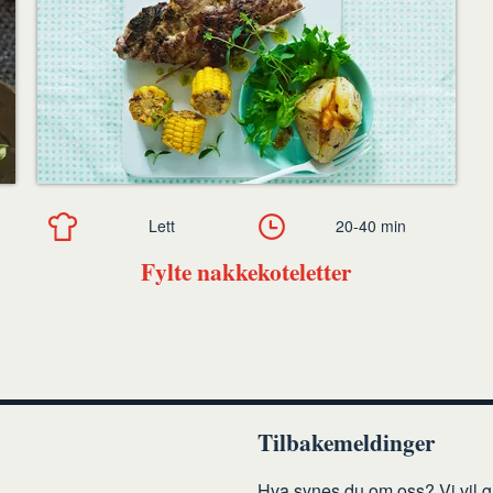
Lett
20-40 min
Fylte nakkekoteletter
Tilbakemeldinger
Hva synes du om oss? Vi vil gj