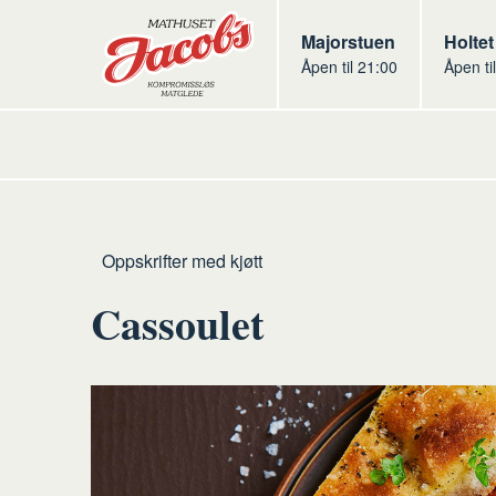
Butikker
Jacobs
Majorstuen
Jacob
Holtet
Åpen til 21:00
Åpen ti
Jacobs
Hjem
Kjøtt
Oppskrifter med kjøtt
Cassoulet