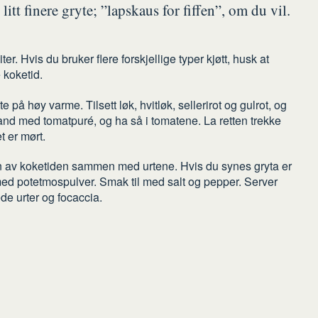
litt finere gryte; ”lapskaus for fiffen”, om du vil.
ter. Hvis du bruker flere forskjellige typer kjøtt, husk at
e koketid.
yte på høy varme. Tilsett løk, hvitløk, sellerirot og gulrot, og
Bland med tomatpuré, og ha så i tomatene. La retten trekke
t er mørt.
n av koketiden sammen med urtene. Hvis du synes gryta er
med potetmospulver. Smak til med salt og pepper. Server
e urter og focaccia.