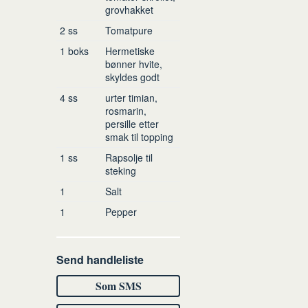
grovhakket
2
ss
Tomatpure
1
boks
Hermetiske
bønner
hvite,
skyldes godt
4
ss
urter
timian,
rosmarin,
persille etter
smak til topping
1
ss
Rapsolje
til
steking
1
Salt
1
Pepper
Send handleliste
Som SMS