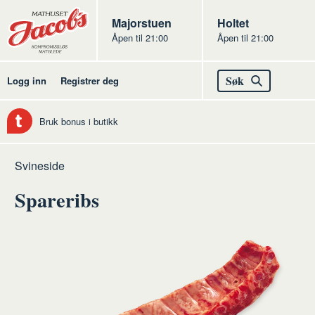
Butikker
Jacobs
Majorstuen
Jacobs
Holtet
Åpen til 21:00
Åpen til 21:00
Jacobs
Søk
Logg inn
Registrer deg
Bruk bonus i butikk
Hjem
Kjøtt
Råvarer
Svin
Svineside
av
Spareribs
kjøtt