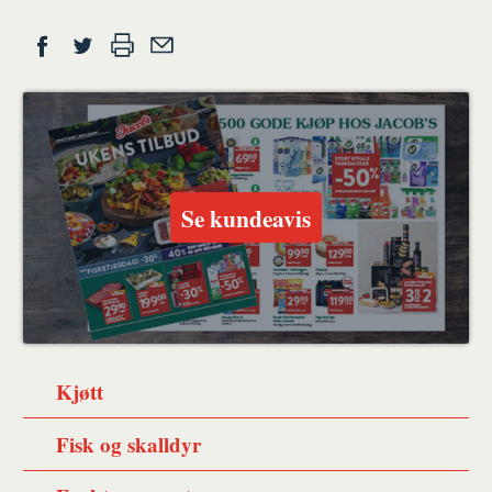
Del
Skriv
Del
Del
Tips
ut
på
på
en
Facebook
Twitter
venn
Se kundeavis
Kjøtt
Fisk og skalldyr