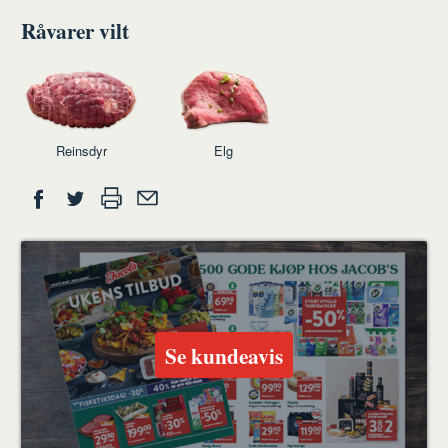
Råvarer vilt
Reinsdyr
Elg
Del
Skriv
Del
Del
Tips
ut
på
på
en
Facebook
Twitter
venn
Se kundeavis