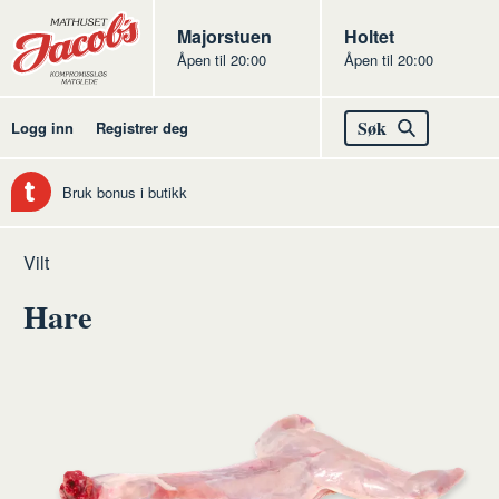
Butikker
Jacobs
Majorstuen
Jacobs
Holtet
Åpen til 20:00
Åpen til 20:00
Jacobs
Søk
Logg inn
Registrer deg
Bruk bonus i butikk
Hjem
Kjøtt
Råvarer
Vilt
av
Hare
kjøtt