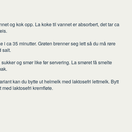
net og kok opp. La koke til vannet er absorbert, det tar ca
eis.
e i ca 35 minutter. Grøten brenner seg lett så du må røre
 salt.
sukker og smør like før servering. La smøret få smelte
mak.
variant kan du bytte ut helmelk med laktosefri lettmelk. Bytt
 med laktosefri kremfløte.