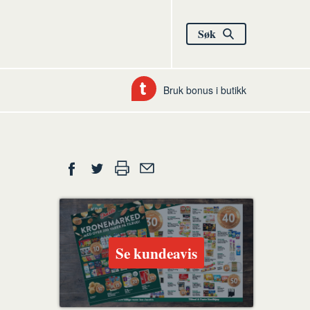
Søk
Bruk bonus i butikk
Del
Skriv
Del
Del
Tips
ut
på
på
en
Facebook
Twitter
venn
Se kundeavis