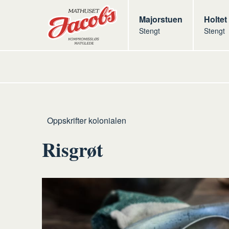
Butikker
Jacobs
Majorstuen
Jacob
Holtet
Stengt
Stengt
Jacobs
Hjem
Kolonialen
Oppskrifter kolonialen
Risgrøt