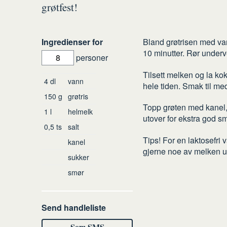
grøtfest!
Slik
Ingredienser for
Bland grøtrisen med van
10 minutter. Rør underv
gjør
personer
du
Tilsett melken og la kok
Ingredienser
4
dl
vann
hele tiden. Smak til med
150
g
grøtris
Topp grøten med kanel, 
1
l
helmelk
utover for ekstra god s
0,5
ts
salt
Tips! For en laktosefri 
kanel
gjerne noe av melken ut
sukker
smør
Send handleliste
Som SMS