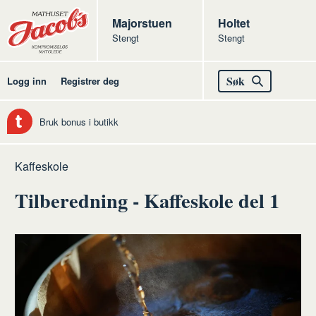
Butikker
Jacobs
Majorstuen
Jacobs
Holtet
Stengt
Stengt
Jacobs
Søk
Logg inn
Registrer deg
Bruk bonus i butikk
Hjem
Kolonialen
Kaffeskole
Tilberedning - Kaffeskole del 1