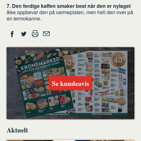
7. Den ferdige kaffen smaker best når den er nylaget
Ikke oppbevar den på varmeplaten, men hell den over på
en termokanne.
Del
Skriv
Del
Del
Tips
ut
på
på
en
Facebook
Twitter
venn
Se kundeavis
Aktuelt