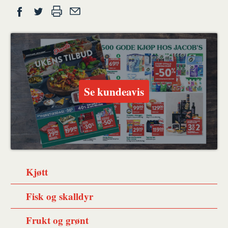
Del
Skriv
Del
Del
Tips
ut
på
på
en
Facebook
Twitter
venn
Se kundeavis
Kjøtt
Fisk og skalldyr
Frukt og grønt