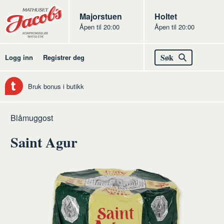
Butikker
Jacobs
Majorstuen
Jacobs
Holtet
Åpen til 20:00
Åpen til 20:00
Jacobs
Søk
Logg inn
Registrer deg
Bruk bonus i butikk
Hjem
Ost
Råvarer
Blåmuggost
ost
Saint Agur