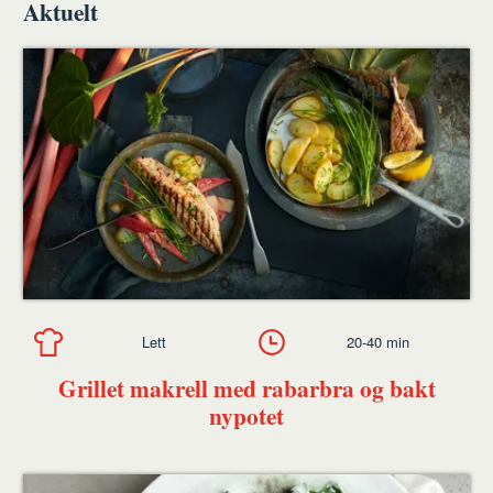
Aktuelt
Lett
20-40 min
Grillet makrell med rabarbra og bakt
nypotet