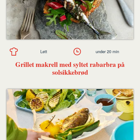
Lett
under 20 min
Grillet makrell med syltet rabarbra på
solsikkebrød