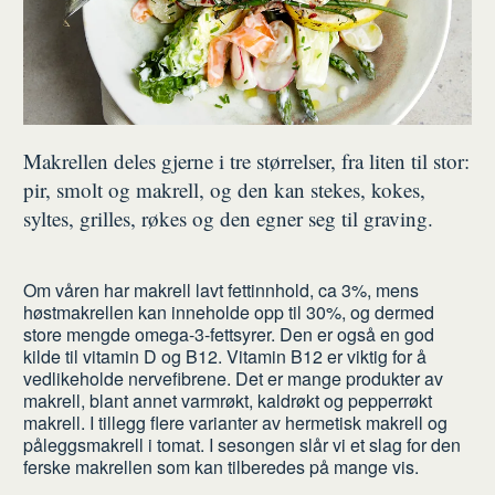
Makrellen deles gjerne i tre størrelser, fra liten til stor:
pir, smolt og makrell, og den kan stekes, kokes,
syltes, grilles, røkes og den egner seg til graving.
Om våren har makrell lavt fettinnhold, ca 3%, mens
høstmakrellen kan inneholde opp til 30%, og dermed
store mengde omega-3-fettsyrer. Den er også en god
kilde til vitamin D og B12. Vitamin B12 er viktig for å
vedlikeholde nervefibrene. Det er mange produkter av
makrell, blant annet varmrøkt, kaldrøkt og pepperrøkt
makrell. I tillegg flere varianter av hermetisk makrell og
påleggsmakrell i tomat. I sesongen slår vi et slag for den
ferske makrellen som kan tilberedes på mange vis.