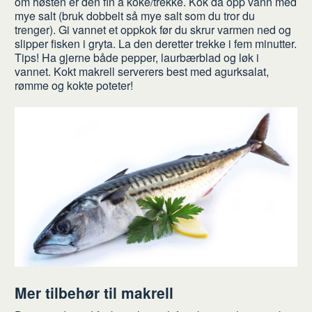
om høsten er den fin å koke/trekke. Kok da opp vann med
mye salt (bruk dobbelt så mye salt som du tror du
trenger). Gi vannet et oppkok før du skrur varmen ned og
slipper fisken i gryta. La den deretter trekke i fem minutter.
Tips! Ha gjerne både pepper, laurbærblad og løk i
vannet. Kokt makrell serverers best med agurksalat,
rømme og kokte poteter!
Mer tilbehør til makrell