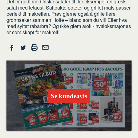
Det er godt med friske salater til, for eksempel en gresk
salat med fetaost. Saltbakte poteter og grillet mais passer
perfekt til makrellen. Prøv gjerne også å grille flere
grønnsaker sammen i folie – bland som du vil! Eller hva
med syltet rabarbra? Og ikke glem aïoli - hvitløksmajones
er som skapt for makrell!
Del
Skriv
Del
Del
Tips
ut
på
på
en
Facebook
Twitter
venn
Se kundeavis