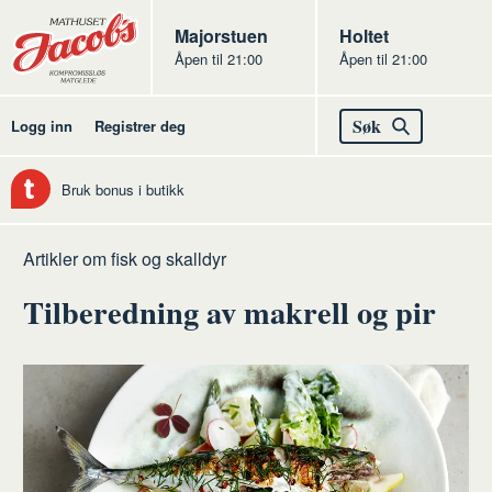
Butikker
Jacobs
Majorstuen
Jacobs
Holtet
Åpen til 21:00
Åpen til 21:00
Jacobs
Søk
Logg inn
Registrer deg
Bruk bonus i butikk
Hjem
Fisk
Artikler om fisk og skalldyr
og
Tilberedning av makrell og pir
skalldyr