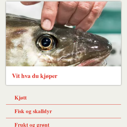
Vit hva du kjøper
Kjøtt
Fisk og skalldyr
Frukt og grønt