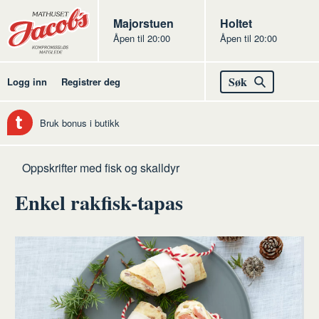
Butikker
Jacobs
Majorstuen
Jacobs
Holtet
Åpen til 20:00
Åpen til 20:00
Jacobs
Søk
Logg inn
Registrer deg
Bruk bonus i butikk
Hjem
Fisk
Oppskrifter med fisk og skalldyr
og
Enkel rakfisk-tapas
skalldyr