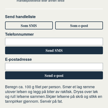
mandelpotetlefse eller annen lefse
Send handleliste
Som SMS
Som e-post
Telefonnummer
Send SMS
E-postadresse
Send e-post
Slik
Beregn ca. 100 g filet per person. Smør et lag rømme
utover lefsen og legg på biter av rakfisk. Dryss over løk
gjør
og rull lefsene sammen.Skjær lefsene på skrå og stikk en
du
tannpirker gjennom. Servér på fat.