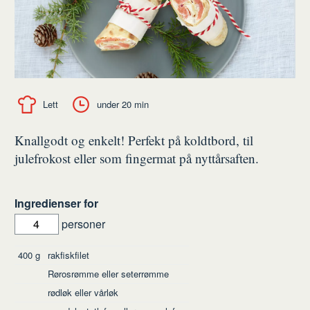
Lett
under 20 min
Knallgodt og enkelt! Perfekt på koldtbord, til
julefrokost eller som fingermat på nyttårsaften.
Ingredienser for
personer
Ingredienser
400
g
rakfiskfilet
Rørosrømme eller seterrømme
rødløk eller vårløk