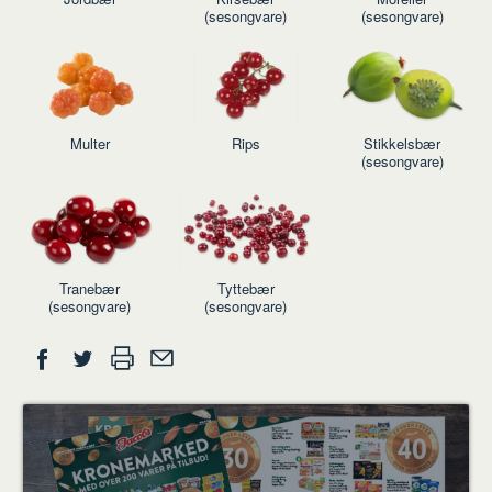
(sesongvare)
(sesongvare)
Multer
Rips
Stikkelsbær
(sesongvare)
Tranebær
Tyttebær
(sesongvare)
(sesongvare)
Del
Skriv
Del
Del
Tips
ut
på
på
en
Facebook
Twitter
venn