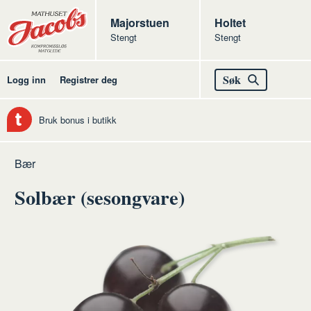
Butikker
Jacobs
Majorstuen
Jacobs
Holtet
Stengt
Stengt
Jacobs
Søk
Logg inn
Registrer deg
Bruk bonus i butikk
Hjem
Frukt
Råvarer
Bær
og
frukt
Solbær (sesongvare)
grønt
og
grønt