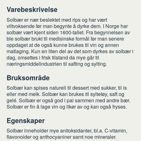
Varebeskrivelse
Solbær er nær beslektet med rips og har vært
viltvoksende før man begynte å dyrke dem. I Norge har
solbær vært kjent siden 1600-tallet. Fra begynnelsen av
ble solbær brukt til medisinske formål før man senere
oppdaget at de også kunne brukes til vin og annen
matlaging. Kun en liten del av det som dyrkes av solbær i
dag, omsettes i frisk tilstand da mye går til
næringsmiddelindustrien til safting og sylting.
Bruksområde
Solbær kan spises naturell til dessert med sukker, til is
eller med melk. Solbær kan brukes til syltetøy, saft og
gelé. Solbær er også god i pai sammen med andre bær.
Solbær er fin å lage vin og likør av og kan også fryses.
Egenskaper
Solbær inneholder mye anitoksidanter, bl.a. C-vitamin,
flavonoider og anthocyaniner samt noe mineraler.