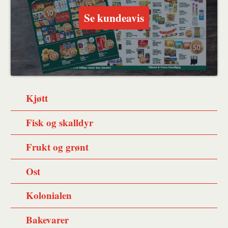
Se kundeavis
Kjøtt
Fisk og skalldyr
Frukt og grønt
Ost
Kolonialen
Bakevarer