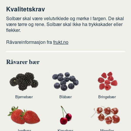
Kvalitetskrav
Solbær skal være velutviklede og mørke i fargen. De skal
være tørre og rene. Solbær skal ikke ha trykkskader eller
flekker.
Råvareinformasjon fra
frukt.no
Råvarer bær
Bjørnebær
Blåbær
Bringebær
Jordbær
Kirsebær
Moreller