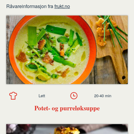
Råvareinformasjon fra
frukt.no
Lett
20-40 min
Potet- og purreløksuppe