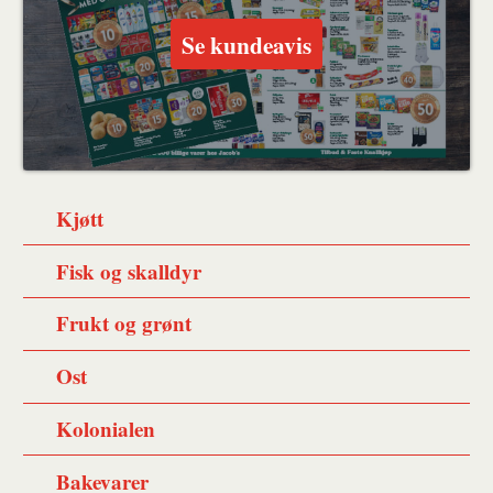
Se kundeavis
Kjøtt
Fisk og skalldyr
Frukt og grønt
Ost
Kolonialen
Bakevarer