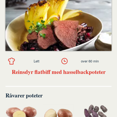
Lett
over 60 min
Reinsdyr flatbiff med hasselbackpoteter
Råvarer poteter