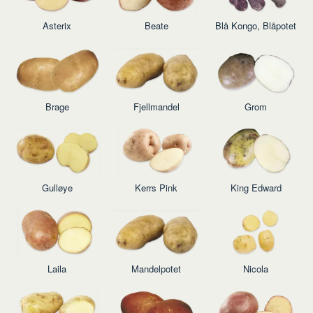
Asterix
Beate
Blå Kongo, Blåpotet
Brage
Fjellmandel
Grom
Gulløye
Kerrs Pink
King Edward
Laila
Mandelpotet
Nicola