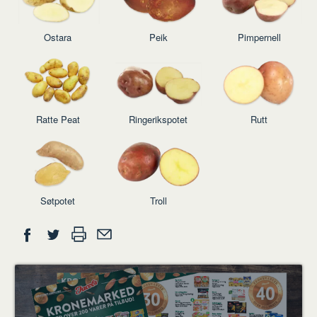
Ostara
Peik
Pimpernell
Ratte Peat
Ringerikspotet
Rutt
Søtpotet
Troll
Del
Skriv
Del
Del
Tips
ut
på
på
en
Facebook
Twitter
venn