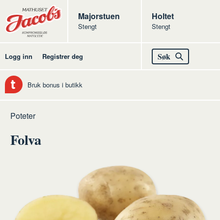
Butikker
Jacobs
Majorstuen
Jacobs
Holtet
Stengt
Stengt
Jacobs
Søk
Logg inn
Registrer deg
Bruk bonus i butikk
Hjem
Gode
Poteter
oppskrifter
Folva
med
poteter