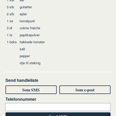
3
stk
gulrøtter
2
stk
epler
1
ss
tomatpuré
3
dl
crème fraiche
1
ts
paprikapulver
1
boks
hakkede tomater
salt
pepper
olje til steking
Send handleliste
Som SMS
Som e-post
Telefonnummer