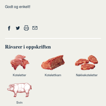
Godt og enkelt!
Del
Skriv
Del
Del
Tips
ut
på
på
en
Facebook
Twitter
venn
Råvarer i oppskriften
Koteletter
Kotelettkam
Nakkekoteletter
Svin