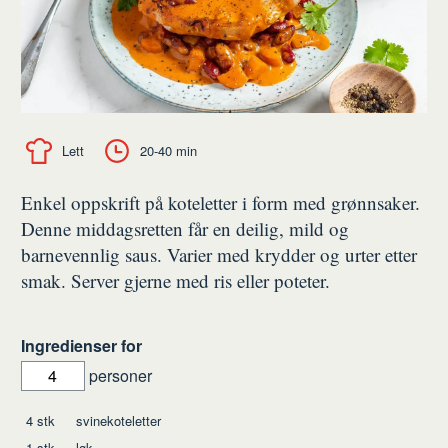
Lett
20-40 min
Enkel oppskrift på koteletter i form med grønnsaker.
Denne middagsretten får en deilig, mild og
barnevennlig saus. Varier med krydder og urter etter
smak. Server gjerne med ris eller poteter.
Ingredienser for
personer
Ingredienser
4
stk
svinekoteletter
1
stk
løk