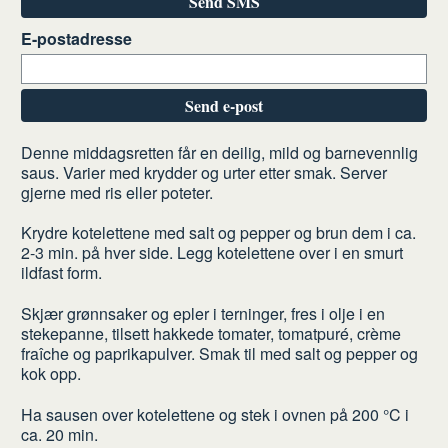
Send SMS
E-postadresse
Send e-post
Slik
Denne middagsretten får en deilig, mild og barnevennlig
saus. Varier med krydder og urter etter smak. Server
gjør
gjerne med ris eller poteter.
du
Krydre kotelettene med salt og pepper og brun dem i ca.
2-3 min. på hver side. Legg kotelettene over i en smurt
ildfast form.
Skjær grønnsaker og epler i terninger, fres i olje i en
stekepanne, tilsett hakkede tomater, tomatpuré, crème
fraîche og paprikapulver. Smak til med salt og pepper og
kok opp.
Ha sausen over kotelettene og stek i ovnen på 200 °C i
ca. 20 min.