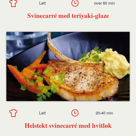
Lett
over 60 min
Svinecarré med teriyaki-glaze
Lett
20-40 min
Helstekt svinecarré med hvitløk