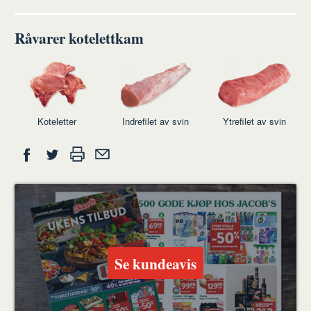
Råvarer kotelettkam
Koteletter
Indrefilet av svin
Ytrefilet av svin
Del
Skriv
Del
Del
Tips
ut
på
på
en
Facebook
Twitter
venn
Se kundeavis