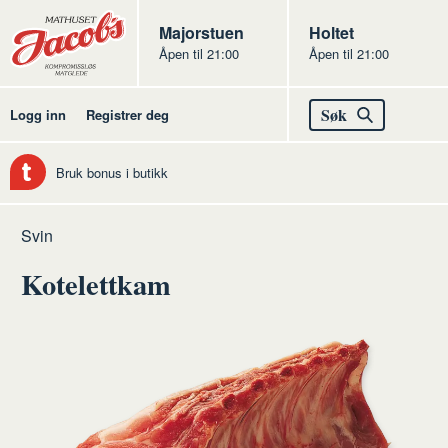
Butikker
Jacobs
Majorstuen
Jacobs
Holtet
Åpen til 21:00
Åpen til 21:00
Jacobs
Søk
Logg inn
Registrer deg
Bruk bonus i butikk
Hjem
Kjøtt
Råvarer
Svin
av
Kotelettkam
kjøtt