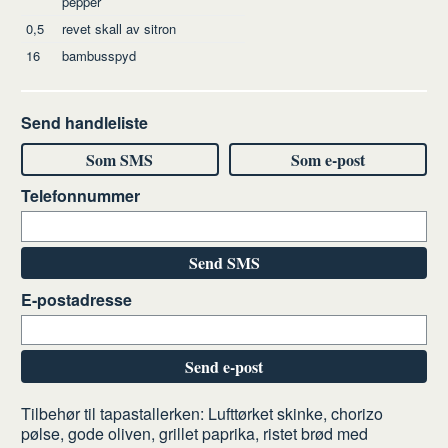
pepper
0,5
revet skall av sitron
16
bambusspyd
Send handleliste
Som SMS
Som e-post
Telefonnummer
Send SMS
E-postadresse
Send e-post
Slik
Tilbehør til tapastallerken: Lufttørket skinke, chorizo
pølse, gode oliven, grillet paprika, ristet brød med
gjør