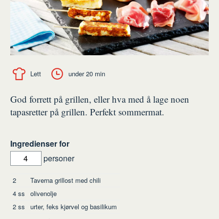
Lett
under 20 min
God forrett på grillen, eller hva med å lage noen
tapasretter på grillen. Perfekt sommermat.
Ingredienser for
personer
Ingredienser
2
Taverna grillost med chili
4
ss
olivenolje
2
ss
urter, feks kjørvel og basilikum