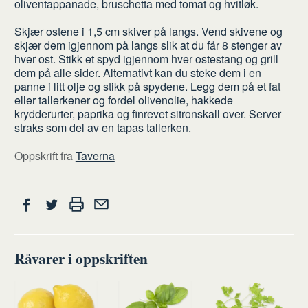
oliventappanade, bruschetta med tomat og hvitløk.
du
Skjær ostene i 1,5 cm skiver på langs. Vend skivene og
skjær dem igjennom på langs slik at du får 8 stenger av
hver ost. Stikk et spyd igjennom hver ostestang og grill
dem på alle sider. Alternativt kan du steke dem i en
panne i litt olje og stikk på spydene. Legg dem på et fat
eller tallerkener og fordel olivenolie, hakkede
krydderurter, paprika og finrevet sitronskall over. Server
straks som del av en tapas tallerken.
Oppskrift fra
Taverna
Del
Skriv
Del
Del
Tips
ut
på
på
en
Facebook
Twitter
venn
Råvarer i oppskriften