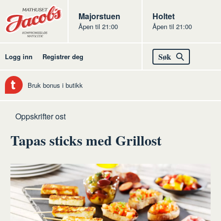
Butikker
Jacobs
Majorstuen
Jacobs
Holtet
Åpen til 21:00
Åpen til 21:00
Jacobs
Søk
Logg inn
Registrer deg
Bruk bonus i butikk
Hjem
Ost
Oppskrifter ost
Tapas sticks med Grillost