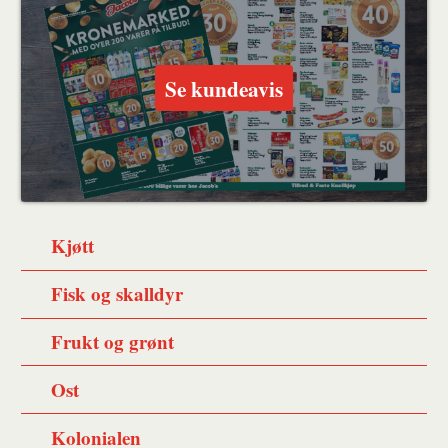
Se kundeavis
Kjøtt
Fisk og skalldyr
Frukt og grønt
Ost
Kolonialen