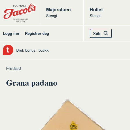
Butikker
Jacobs
Majorstuen
Jacobs
Holtet
Stengt
Stengt
Jacobs
Søk
Logg inn
Registrer deg
Bruk bonus i butikk
Hjem
Ost
Råvarer
Fastost
ost
Grana padano