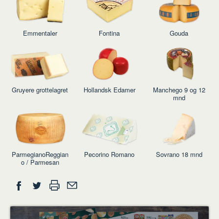
Emmentaler
Fontina
Gouda
Gruyere grottelagret
Hollandsk Edamer
Manchego 9 og 12
mnd
ParmegianoReggian
Pecorino Romano
Sovrano 18 mnd
o / Parmesan
Del
Skriv
Del
Del
Tips
ut
på
på
en
Facebook
Twitter
venn