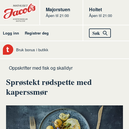
Butikker
Jacobs
Majorstuen
Jacobs
Holtet
Åpen til 21:00
Åpen til 21:00
Jacobs
Søk
Logg inn
Registrer deg
Bruk bonus i butikk
Hjem
Fisk
Oppskrifter med fisk og skalldyr
og
Sprøstekt rødspette med
skalldyr
kaperssmør