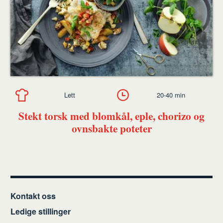
Lett
20-40 min
Stekt torsk med blomkål, eple, chorizo og
ovnsbakte poteter
Kontakt oss
Ledige stillinger