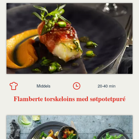
Middels
20-40 min
Flamberte torskeloins med søtpotetpuré