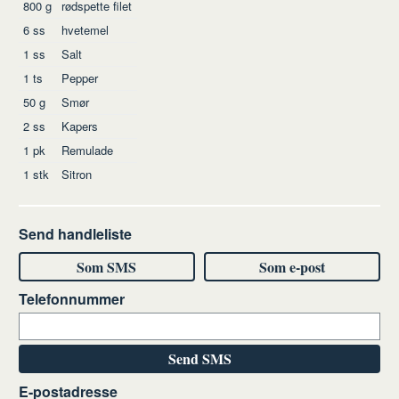
Ingredienser
800
g
rødspette filet
6
ss
hvetemel
1
ss
Salt
1
ts
Pepper
50
g
Smør
2
ss
Kapers
1
pk
Remulade
1
stk
Sitron
Send handleliste
Som SMS
Som e-post
Telefonnummer
Send SMS
E-postadresse