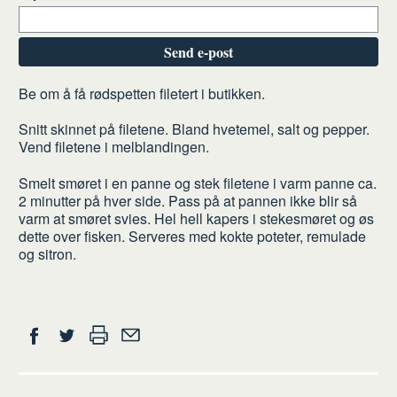
Send e-post
Slik
Be om å få rødspetten filetert i butikken.
gjør
Snitt skinnet på filetene. Bland hvetemel, salt og pepper.
du
Vend filetene i melblandingen.
Smelt smøret i en panne og stek filetene i varm panne ca.
2 minutter på hver side. Pass på at pannen ikke blir så
varm at smøret svies. Hel hell kapers i stekesmøret og øs
dette over fisken. Serveres med kokte poteter, remulade
og sitron.
Del
Skriv
Del
Del
Tips
ut
på
på
en
Facebook
Twitter
venn