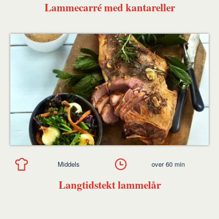
Lammecarré med kantareller
Middels
over 60 min
Langtidstekt lammelår