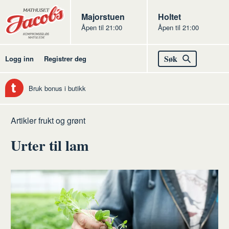
Butikker
Jacobs
Majorstuen
Jacobs
Holtet
Åpen til 21:00
Åpen til 21:00
Jacobs
Søk
Logg inn
Registrer deg
Bruk bonus i butikk
Hjem
Frukt
Artikler frukt og grønt
og
Urter til lam
grønt