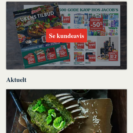
ut
på
på
en
Facebook
Twitter
venn
Se kundeavis
Aktuelt