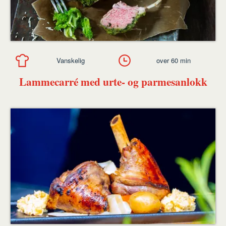
Vanskelig
over 60 min
Lammecarré med urte- og parmesanlokk