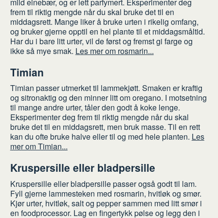
mild einebær, og er lett parfymert. Eksperimenter deg
frem til riktig mengde når du skal bruke det til en
middagsrett. Mange liker å bruke urten i rikelig omfang,
og bruker gjerne opptil en hel plante til et middagsmåltid.
Har du i bare litt urter, vil de først og fremst gi farge og
ikke så mye smak.
Les mer om rosmarin...
Timian
Timian passer utmerket til lammekjøtt. Smaken er kraftig
og sitronaktig og den minner litt om oregano. I motsetning
til mange andre urter, tåler den godt å koke lenge.
Eksperimenter deg frem til riktig mengde når du skal
bruke det til en middagsrett, men bruk masse. Til en rett
kan du ofte bruke halve eller til og med hele planten.
Les
mer om Timian...
Kruspersille eller bladpersille
Kruspersille eller bladpersille passer også godt til lam.
Fyll gjerne lammesteken med rosmarin, hvitløk og smør.
Kjør urter, hvitløk, salt og pepper sammen med litt smør i
en foodprocessor. Lag en fingertykk pølse og legg den i