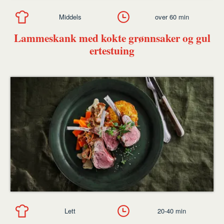
Middels
over 60 min
Lammeskank med kokte grønnsaker og gul
ertestuing
Lett
20-40 min