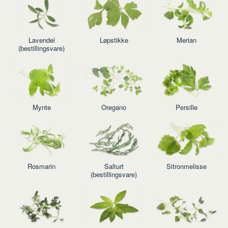
Lavendel
Løpstikke
Merian
(bestillingsvare)
Mynte
Oregano
Persille
Rosmarin
Salturt
Sitronmelisse
(bestillingsvare)