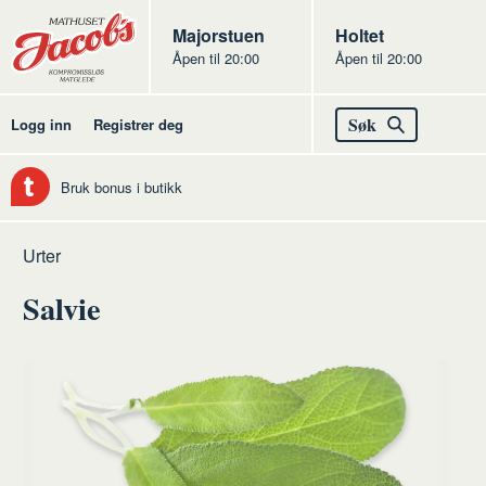
Butikker
Jacobs
Majorstuen
Jacobs
Holtet
Åpen til 20:00
Åpen til 20:00
Jacobs
Søk
Logg inn
Registrer deg
Bruk bonus i butikk
Hjem
Frukt
Råvarer
Urter
og
frukt
Salvie
grønt
og
grønt