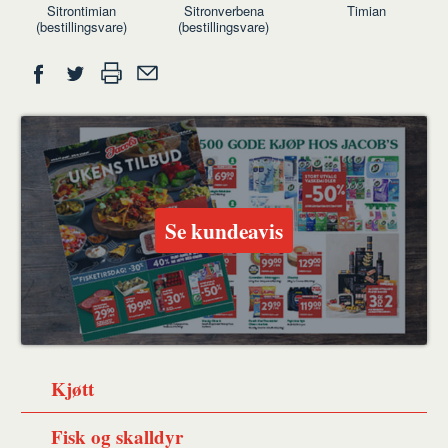
Sitrontimian
Sitronverbena
Timian
(bestillingsvare)
(bestillingsvare)
Del
Skriv
Del
Del
Tips
ut
på
på
en
Facebook
Twitter
venn
Se kundeavis
Kjøtt
Fisk og skalldyr