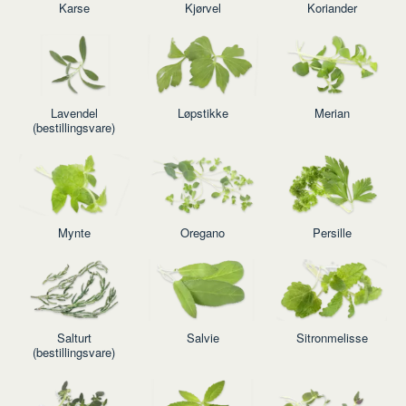
Karse
Kjørvel
Koriander
Lavendel
Løpstikke
Merian
(bestillingsvare)
Mynte
Oregano
Persille
Salturt
Salvie
Sitronmelisse
(bestillingsvare)