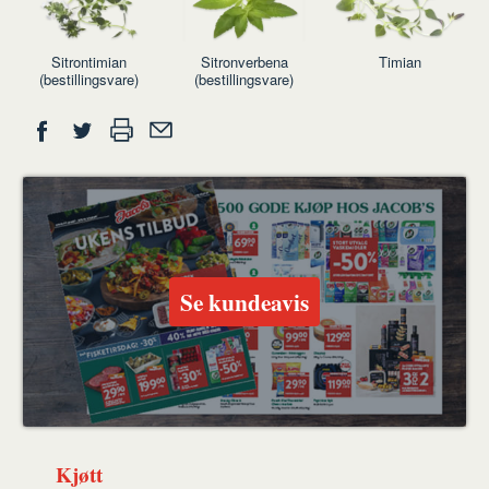
Sitrontimian
Sitronverbena
Timian
(bestillingsvare)
(bestillingsvare)
Del
Skriv
Del
Del
Tips
ut
på
på
en
Facebook
Twitter
venn
Se kundeavis
Kjøtt