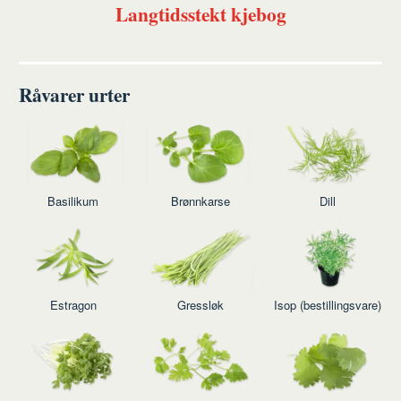
Langtidsstekt kjebog
Råvarer urter
Basilikum
Brønnkarse
Dill
Estragon
Gressløk
Isop (bestillingsvare)