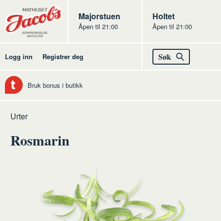
Butikker
Jacobs
Majorstuen
Jacobs
Holtet
Åpen til 21:00
Åpen til 21:00
Jacobs
Søk
Logg inn
Registrer deg
Bruk bonus i butikk
Hjem
Frukt
Råvarer
Urter
og
frukt
Rosmarin
grønt
og
grønt