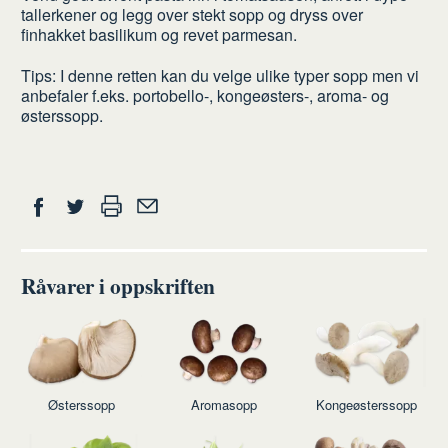
tallerkener og legg over stekt sopp og dryss over
finhakket basilikum og revet parmesan.
Tips: I denne retten kan du velge ulike typer sopp men vi
anbefaler f.eks. portobello-, kongeøsters-, aroma- og
østerssopp.
Del
Skriv
Del
Del
Tips
ut
på
på
en
Facebook
Twitter
venn
Råvarer i oppskriften
Østerssopp
Aromasopp
Kongeøsterssopp