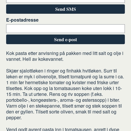
Send SMS
E-postadresse
Send e-post
Slik
Kok pasta etter anvisning på pakken med litt salt og olje i
vannet. Hell av kokevannet.
gjør
du
Skjær sjalottløken i ringer og finhakk hvitløken. Surr til
løken er myk i olivenolje, tilsett tomatpuré og la surre i ca.
1 min før hermetiske tomater og kvister med friske urter
tilsettes. Kok opp og la tomatsausen koke uten lokk i 10-
15 min. Ta ut urtene. Rens og riv soppen (f.eks.
portobello-, kongeøsters-, aroma- og østerssopp) i biter.
Varm olje i en stekepanne, tilsett smør og stek soppen til
den er gyllen. Tilsett sorte oliven, smak til med salt og
pepper.
Vend godt avrent pasta inn i tomatsausen, anrett i dype