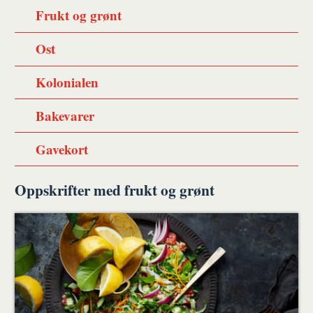
Frukt og grønt
Ost
Kolonialen
Bakevarer
Gavekort
Oppskrifter med frukt og grønt