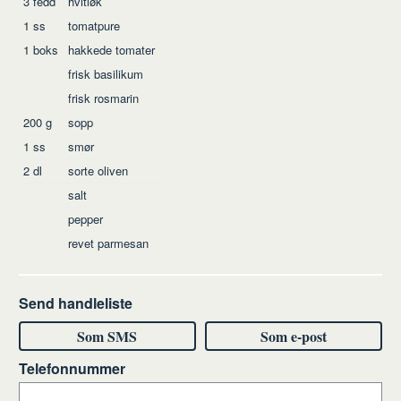
3
fedd
hvitløk
1
ss
tomatpure
1
boks
hakkede tomater
frisk basilikum
frisk rosmarin
200
g
sopp
1
ss
smør
2
dl
sorte oliven
salt
pepper
revet parmesan
Send handleliste
Som SMS
Som e-post
Telefonnummer