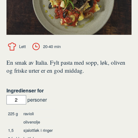
Lett
20-40 min
En smak av Italia. Fylt pasta med sopp, løk, oliven
og friske urter er en god middag.
Ingredienser for
personer
Ingredienser
225
g
ravioli
olivenolje
1,5
sjalottløk i ringer