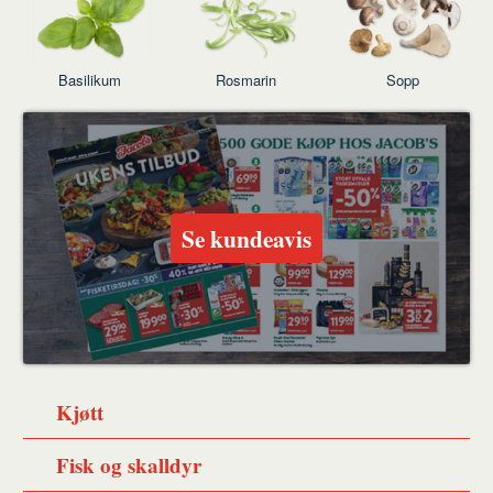
Basilikum
Rosmarin
Sopp
Se kundeavis
Kjøtt
Fisk og skalldyr