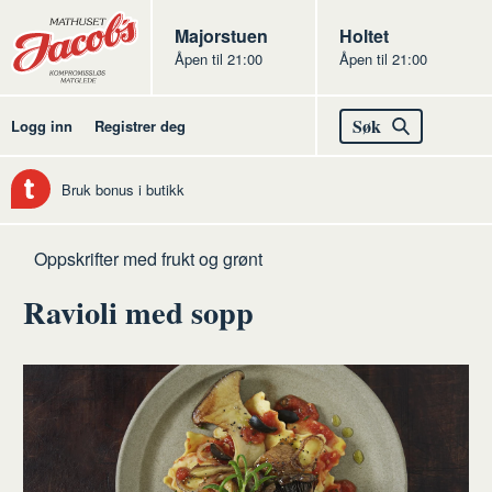
Butikker
Jacobs
Majorstuen
Jacobs
Holtet
Åpen til 21:00
Åpen til 21:00
Jacobs
Søk
Logg inn
Registrer deg
Bruk bonus i butikk
Hjem
Frukt
Oppskrifter med frukt og grønt
og
Ravioli med sopp
grønt