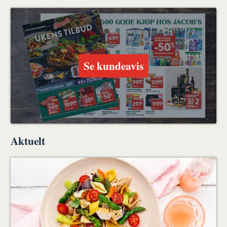
Del
Del
Tips
ut
på
på
en
Facebook
Twitter
venn
Se kundeavis
Aktuelt