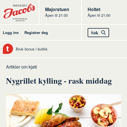
Butikker
Jacobs
Majorstuen
Jacobs
Holtet
Åpen til 21:00
Åpen til 21:00
Jacobs
Søk
Logg inn
Registrer deg
Bruk bonus i butikk
Hjem
Kjøtt
Artikler om kjøtt
Nygrillet kylling - rask middag