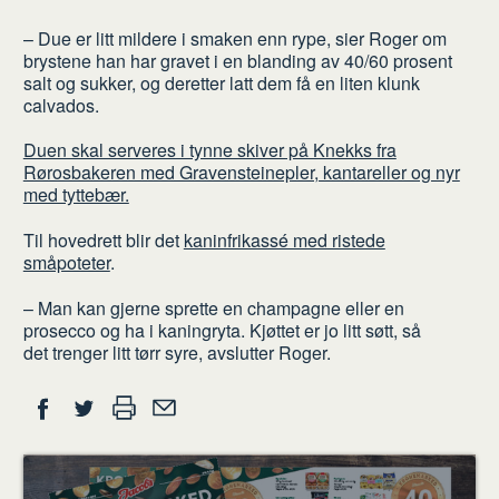
– Due er litt mildere i smaken enn rype, sier Roger om
brystene han har gravet i en blanding av 40/60 prosent
salt og sukker, og deretter latt dem få en liten klunk
calvados.
Duen skal serveres i tynne skiver på Knekks fra
Rørosbakeren med Gravensteinepler, kantareller og nyr
med tyttebær.
Til hovedrett blir det
kaninfrikassé med ristede
småpoteter
.
– Man kan gjerne sprette en champagne eller en
prosecco og ha i kaningryta. Kjøttet er jo litt søtt, så
det trenger litt tørr syre, avslutter Roger.
Del
Skriv
Del
Del
Tips
ut
på
på
en
Facebook
Twitter
venn