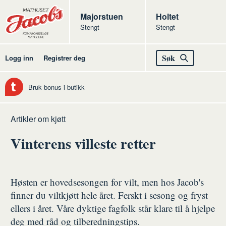
Butikker
Jacobs
Majorstuen
Jacobs
Holtet
Stengt
Stengt
Jacobs
Søk
Logg inn
Registrer deg
Bruk bonus i butikk
Hjem
Kjøtt
Artikler om kjøtt
Vinterens villeste retter
Høsten er hovedsesongen for vilt, men hos Jacob's
finner du viltkjøtt hele året. Ferskt i sesong og fryst
ellers i året. Våre dyktige fagfolk står klare til å hjelpe
deg med råd og tilberedningstips.