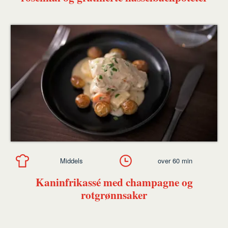
Middels
over 60 min
Kaninfrikassé med champagne og
rotgrønnsaker