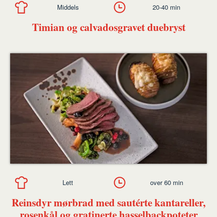
Middels
20-40 min
Timian og calvadosgravet duebryst
Lett
over 60 min
Reinsdyr mørbrad med sautérte kantareller,
rosenkål og gratinerte hasselbackpoteter