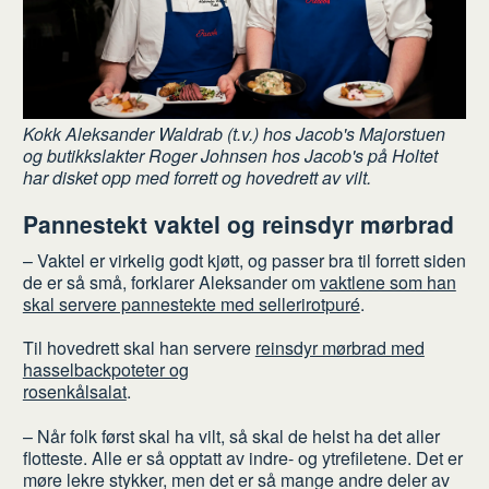
Kokk Aleksander Waldrab (t.v.) hos Jacob's Majorstuen
og butikkslakter Roger Johnsen hos Jacob's på Holtet
har disket opp med forrett og hovedrett av vilt.
Pannestekt vaktel og reinsdyr mørbrad
– Vaktel er virkelig godt kjøtt, og passer bra til forrett siden
de er så små, forklarer Aleksander om
vaktlene som han
skal servere pannestekte med sellerirotpuré
.
Til hovedrett skal han servere
reinsdyr mørbrad med
hasselbackpoteter og
rosenkålsalat
.
– Når folk først skal ha vilt, så skal de helst ha det aller
flotteste. Alle er så opptatt av indre- og ytrefiletene. Det er
møre lekre stykker, men det er så mange andre deler av