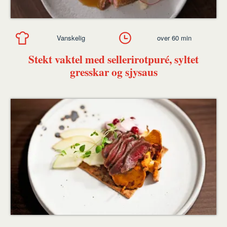
Vanskelig
over 60 min
Stekt vaktel med sellerirotpuré, syltet
gresskar og sjysaus