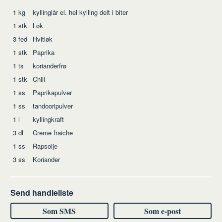
Ingredienser
1
kg
kyllinglår
el. hel kylling delt i biter
1
stk
Løk
3
fed
Hvitløk
1
stk
Paprika
1
ts
korianderfrø
1
stk
Chili
1
ss
Paprikapulver
1
ss
tandooripulver
1
l
kyllingkraft
3
dl
Creme fraiche
1
ss
Rapsolje
3
ss
Koriander
Send handleliste
Som SMS
Som e-post