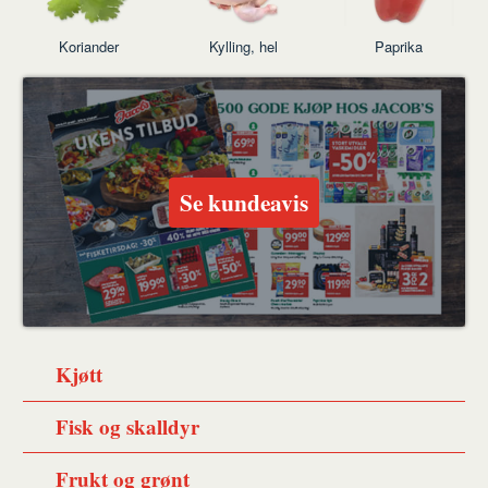
Koriander
Kylling, hel
Paprika
Se kundeavis
Kjøtt
Fisk og skalldyr
Frukt og grønt