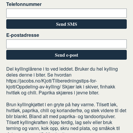
Telefonnummer
Send SMS
E-postadresse
Send e-post
Slik
Del kyllinglårene i to ved leddet. Bruker du hel kylling
deles denne i biter. Se hvordan
gjør
https://jacobs.no/Kjott/Tilberedningstips-for-
du
kjott/Oppdeling-av-kylling/ Skjær løk i skiver, finhakk
hvitløk og chili. Paprika skjæres i jevne biter.
Brun kyllingkjøttet i en gryte på høy varme. Tilsett løk,
hvitløk, paprika, chili og korianderfrø, og stek videre til det
blir blankt. Bland alt med paprika- og tandooripulver.
Tilsett kyllingkraften (kjøp ferdig, lag selv eller bruk
terning og vann, kok opp, skru ned plata, og småkok til