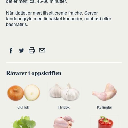
det er mørt, ca. 45-60 minutter.
Når kjøttet er mørt tilsett creme fraiche. Server
tandoorigryte med finhakket koriander, nanbrød eller
basmatiris.
Del
Skriv
Del
Del
Tips
ut
på
på
en
Facebook
Twitter
venn
Råvarer i oppskriften
Gul løk
Hvitløk
Kyllinglår