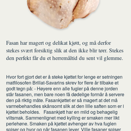
Fasan har magert og delikat kjøtt, og må derfor
stekes svært forsiktig slik at den ikke blir tørr. Stekes
den perfekt får du et herremåltid du sent vil glemme.
Hvor fort gjort det er å steke kjøttet for lenge er setningen
matfilosofen Brillat-Savarins skrev for flere år tilbake et
godt tegn på: - Høyere enn alle fugler på denne jorden
står fasanen, men bare noen få dødelige formår å servere
den på riktig måte. Fasankjøttet er så magert at det må
varmebehandles skånsomt slik at den lille saften som er i
kjøttet beholdes. Fasankjøtt har en mild og behagelig
viltsmak. Sammenlignet med kylling er smaken mer likt
perlehøne. Smaken på kjøttet avhenger av hva fuglen
spiser og hvor og når fasanen lever. Ville fasaner spiser