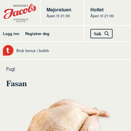
Butikker
Jacobs
Majorstuen
Jacobs
Holtet
Åpen til 21:00
Åpen til 21:00
Jacobs
Søk
Logg inn
Registrer deg
Bruk bonus i butikk
Hjem
Kjøtt
Råvarer
Fugl
av
Fasan
kjøtt