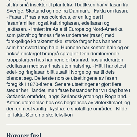
alt fra små insekter til plantefrø. I butikken har vi fasan fra
Sverige, Skottand og noe fra Danmark. Fakta om fasan:
- Fasan, Phasianus colchicus, er en fugleart i
fasanfamilien, også kalt ringfasan, edelfasan og
jaktfasan. - Innført fra Asia til Europa og Nord-Amerika
som jaktvilt og finnes i flere underarter (raser) med
forskjellige karakteristiske, sterke farger hos hannene,
som har svært lang hale. Hunnene har kortere hale og er
nokså ensfarget brungrå spraglet. Den dominerende
kroppsfargen hos hannene er brunrød, hos underarten
edelfasan med svart hals uten halsring. - Hittil har oftest
edel- og ringfasan blitt utsatt i Norge og har til dels
blandet seg. De første norske utsettingene av fasan
foregikk i 1870-årene. Senere utsettinger er gjort flere
steder her i landet, men faste bestander har vi i dag bare i
Østlands-området, langs Sørlandskysten og i Rogaland. -
Artens utbredelse hos oss begrenses av vinterklimaet, og
den er mest vanlig i kystnære snøfattige områder. Kilde
for fakta: Store norske leksikon
Råvarer fugl