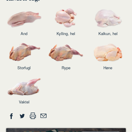
And
Kylling, hel
Kalkun, hel
Storfugl
Rype
Høne
Vaktel
Del
Skriv
Del
Del
Tips
ut
på
på
en