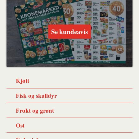
Facebook
Twitter
venn
Se kundeavis
Kjøtt
Fisk og skalldyr
Frukt og grønt
Ost