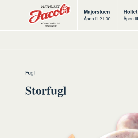
Butikker
Jacobs
Majorstuen
Jacob
Holtet
Åpen til 21:00
Åpen ti
Jacobs
Hjem
Kjøtt
Råvarer
Fugl
av
Storfugl
kjøtt