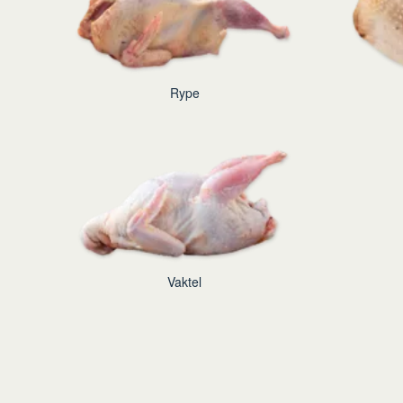
Rype
Vaktel