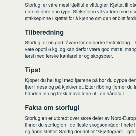
Storfugl er våre mest kjøttfulle viltfugler. Kjøttet til 
noe mildere enn rype. Steketiden vil variere med st
strikkepinne i kjøttet for å kjenne om den er blitt fer
Tilberedning
Storfugl er en god råvare for en bedre festmiddag. De
veie opptil 6 kg, og kan derfor være god mat til man
først med ferske kantareller og skogsbær.
Tips!
Kjøper du hel fugl med fjærene på bør du dyppe den 
fjær i nesa og på kjøkkenet. Etter ribbing fjerner du 
hånden inn og trekk innvollene ut i en håndfull.
Fakta om storfugl
Storfuglen er utbredt over store deler av Nord-Europ
finner du storfuglen i de fleste skogsområder i hel
og åpne sletter. Særlig der det er "skjørtegran" - 