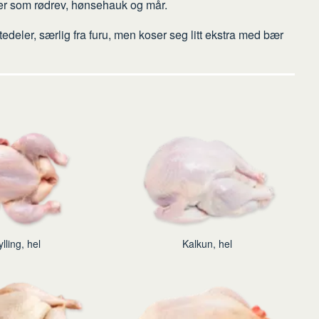
farer som rødrev, hønsehauk og mår.
edeler, særlig fra furu, men koser seg litt ekstra med bær
ylling, hel
Kalkun, hel