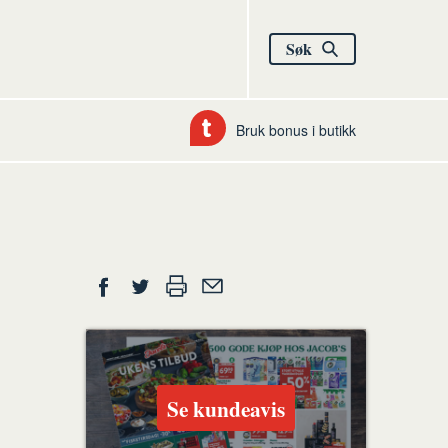
Søk
Bruk bonus i butikk
Del
Skriv
Del
Del
Tips
ut
på
på
en
Facebook
Twitter
venn
Se kundeavis