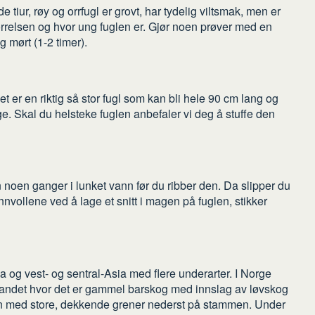
både tiur, røy og orrfugl er grovt, har tydelig viltsmak, men er
ørrelsen og hvor ung fuglen er. Gjør noen prøver med en
dig mørt (1-2 timer).
t er en riktig så stor fugl som kan bli hele 90 cm lang og
ge. Skal du helsteke fuglen anbefaler vi deg å stuffe den
noen ganger i lunket vann før du ribber den. Da slipper du
innvollene ved å lage et snitt i magen på fuglen, stikker
a og vest- og sentral-Asia med flere underarter. I Norge
e landet hvor det er gammel barskog med innslag av løvskog
gran med store, dekkende grener nederst på stammen. Under