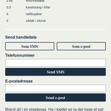
2
ss
hvitvinseddik
0,5
kanelstang i biter
3
nellikspiker
2
vårløk i skiver
Send handleliste
Som SMS
Som e-post
Telefonnummer
Send SMS
E-postadresse
Send e-post
Slik
Bland alt i en plastpose. Ha i kjøttet og la det ligge et par