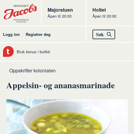
Butikker
Jacobs
Majorstuen
Jacobs
Holtet
Åpen til 20:00
Åpen til 20:00
Jacobs
Søk
Logg inn
Registrer deg
Bruk bonus i butikk
Hjem
Kolonialen
Oppskrifter kolonialen
Appelsin- og ananasmarinade