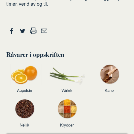
timer, vend av og til.
gjør
du
Del
Skriv
Del
Del
Tips
ut
på
på
en
Facebook
Twitter
venn
Råvarer i oppskriften
Appelsin
Vårløk
Kanel
Nellik
Krydder