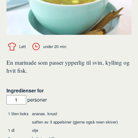
Lett
under 20 min
En marinade som passer ypperlig til svin, kylling og
hvit fisk.
Ingredienser for
personer
Ingredienser
1
liten boks
ananas. knust
saften av 3 appelsiner (gjerne også noen skiver)
1
dl
olje