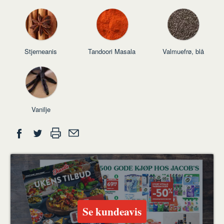
Stjerneanis
Tandoori Masala
Valmuefrø, blå
Vanilje
Del
Skriv
Del
Del
Tips
ut
på
på
en
Facebook
Twitter
venn
Se kundeavis