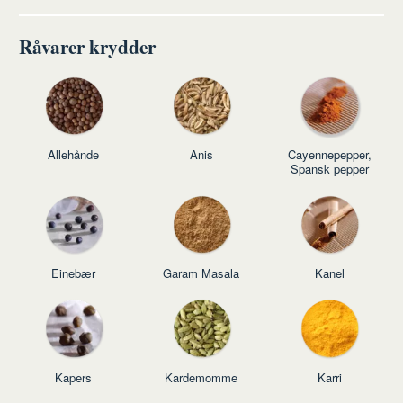
Råvarer krydder
Allehånde
Anis
Cayennepepper,
Spansk pepper
Einebær
Garam Masala
Kanel
Kapers
Kardemomme
Karri