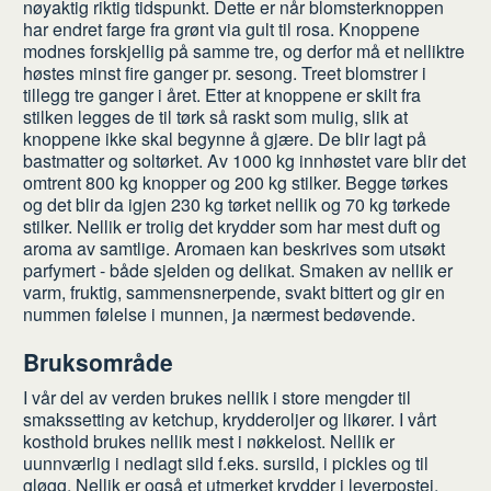
nøyaktig riktig tidspunkt. Dette er når blomsterknoppen
har endret farge fra grønt via gult til rosa. Knoppene
modnes forskjellig på samme tre, og derfor må et nelliktre
høstes minst fire ganger pr. sesong. Treet blomstrer i
tillegg tre ganger i året. Etter at knoppene er skilt fra
stilken legges de til tørk så raskt som mulig, slik at
knoppene ikke skal begynne å gjære. De blir lagt på
bastmatter og soltørket. Av 1000 kg innhøstet vare blir det
omtrent 800 kg knopper og 200 kg stilker. Begge tørkes
og det blir da igjen 230 kg tørket nellik og 70 kg tørkede
stilker. Nellik er trolig det krydder som har mest duft og
aroma av samtlige. Aromaen kan beskrives som utsøkt
parfymert - både sjelden og delikat. Smaken av nellik er
varm, fruktig, sammensnerpende, svakt bittert og gir en
nummen følelse i munnen, ja nærmest bedøvende.
Bruksområde
I vår del av verden brukes nellik i store mengder til
smakssetting av ketchup, krydderoljer og likører. I vårt
kosthold brukes nellik mest i nøkkelost. Nellik er
uunnværlig i nedlagt sild f.eks. sursild, i pickles og til
gløgg. Nellik er også et utmerket krydder i leverpostei,