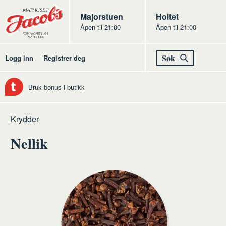
Butikker
Jacobs
Majorstuen
Jacobs
Holtet
Åpen til 21:00
Åpen til 21:00
Jacobs
Søk
Logg inn
Registrer deg
Bruk bonus i butikk
Hjem
Kolonialen
Råvarer
Krydder
kolonialen
Nellik