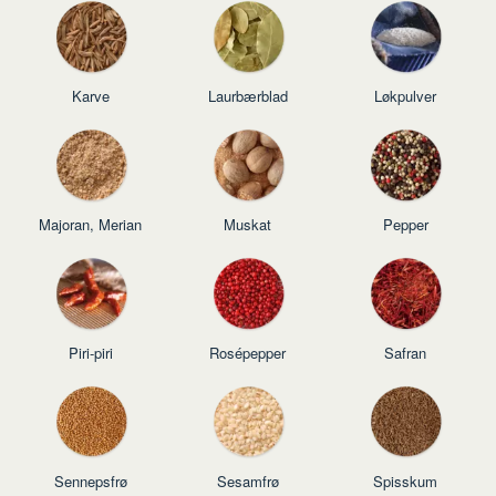
Karve
Laurbærblad
Løkpulver
Majoran, Merian
Muskat
Pepper
Piri-piri
Rosépepper
Safran
Sennepsfrø
Sesamfrø
Spisskum