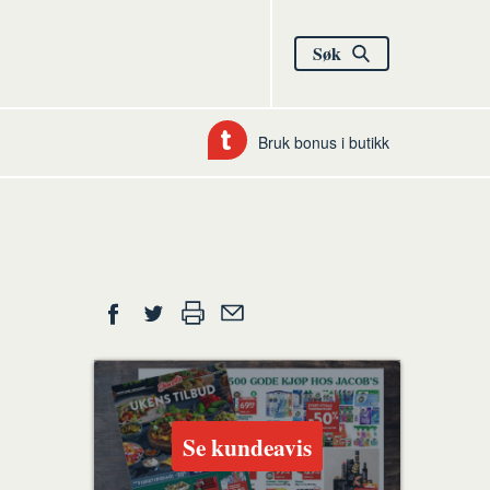
Søk
Bruk bonus i butikk
Del
Skriv
Del
Del
Tips
ut
på
på
en
Facebook
Twitter
venn
Se kundeavis