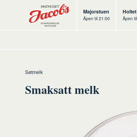
Butikker
Jacobs
Majorstuen
Jacob
Holtet
Åpen til 21:00
Åpen ti
Jacobs
Hjem
Kolonialen
Råvarer
Melk
Søtmelk
kolonialen
Smaksatt melk