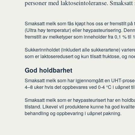
personer med laktoseintoleranse. Smaksatt m
Smaksatt melk som fås kjøpt hos oss er fremstilt på
(Ultra høy temperatur) eller høypasteurisering. Denn
fremstilt av melketyper som inneholder fra 0,1 % til 1
Sukkerinnholdet (inkludert alle sukkerartene) varierer
som er laktoseredusert og kun tilsatt fruktose, og noe
God holdbarhet
Smaksatt melk som har igjennomgått en UHT-proses
4–8 uker hvis det oppbevares ved 0-4 °C i uåpnet til
Smaksatt melk som er høypasteurisert har en holdb
tilstand. Likevel vil produktene kunne ha god kvalitet
behandling og oppbevaring i uåpnet pakning.