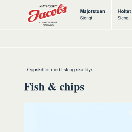
Butikker
Jacobs
Majorstuen
Jacob
Holtet
Stengt
Stengt
Jacobs
Hjem
Fisk
Oppskrifter med fisk og skalldyr
og
Fish & chips
skalldyr