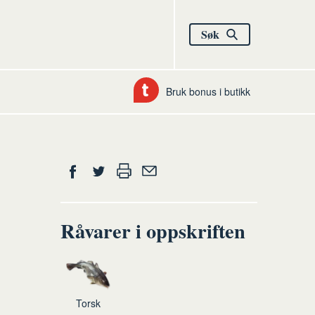
Søk
Bruk bonus i butikk
Del
Skriv
Del
Del
Tips
ut
på
på
en
Facebook
Twitter
venn
Råvarer i oppskriften
Torsk