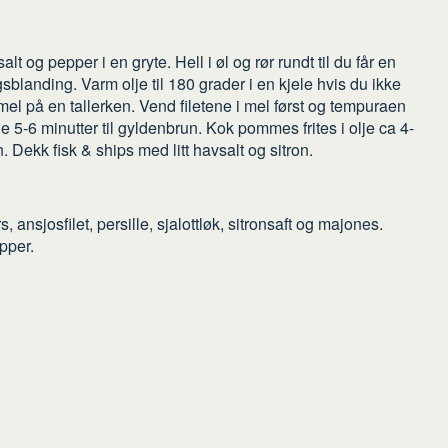
salt og pepper i en gryte. Hell i øl og rør rundt til du får en
blanding. Varm olje til 180 grader i en kjele hvis du ikke
 mel på en tallerken. Vend filetene i mel først og tempuraen
lje 5-6 minutter til gyldenbrun. Kok pommes frites i olje ca 4-
n. Dekk fisk & ships med litt havsalt og sitron.
 ansjosfilet, persille, sjalottløk, sitronsaft og majones.
pper.