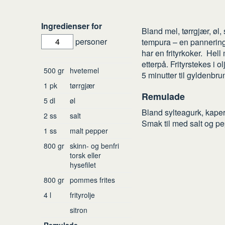
Slik
Ingredienser for
Bland mel, tørrgjær, øl, 
gjør
personer
tempura – en pannerings
du
har en frityrkoker. Hell
Ingredienser
etterpå. Frityrstekes i o
500
gr
hvetemel
5 minutter til gyldenbru
1
pk
tørrgjær
Remulade
5
dl
øl
Bland sylteagurk, kapers,
2
ss
salt
Smak til med salt og pe
1
ss
malt pepper
800
gr
skinn- og benfri
torsk eller
hysefilet
800
gr
pommes frites
4
l
frityrolje
sitron
Remulade