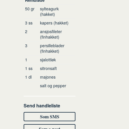
50
gr
sylteagurk
(hakket)
3
ss
kapers
(hakket)
2
ansjosfileter
(finhakket)
3
persilleblader
(finhakket)
1
sjalottløk
1
ss
sitronsaft
1
dl
majones
salt og pepper
Send handleliste
Som SMS
Som e-post