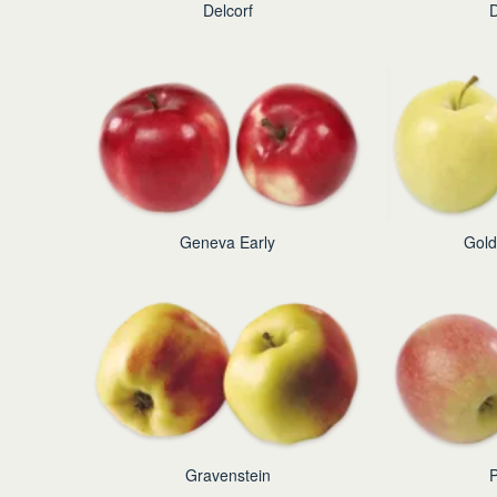
Delcorf
D
Geneva Early
Gold
Gravenstein
P