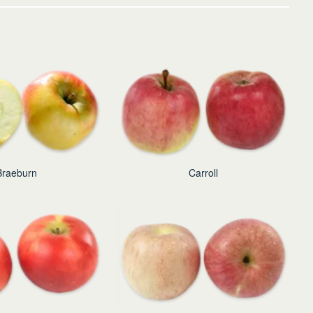
Braeburn
Carroll