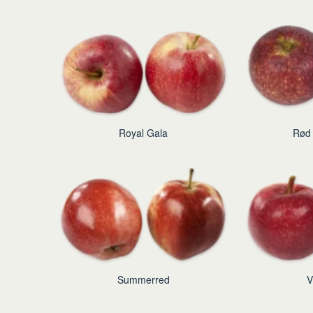
Royal Gala
Rød 
Summerred
V