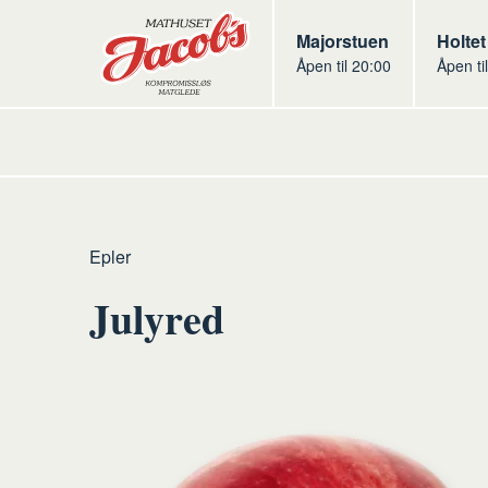
Butikker
Jacobs
Majorstuen
Jacob
Holtet
Åpen til 20:00
Åpen ti
Jacobs
Hjem
Frukt
Råvarer
Frukt
Epler
og
frukt
Julyred
grønt
og
grønt