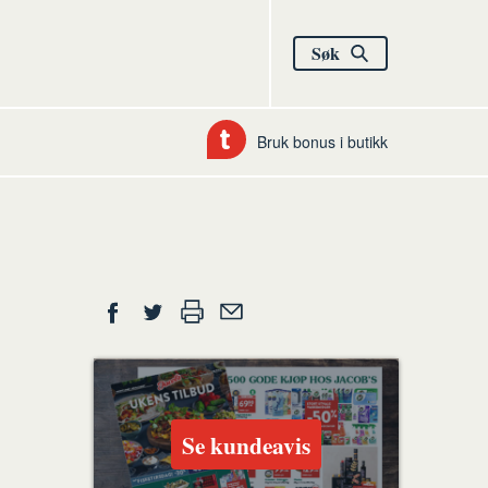
Søk
Bruk bonus i butikk
Del
Skriv
Del
Del
Tips
ut
på
på
en
Facebook
Twitter
venn
Se kundeavis