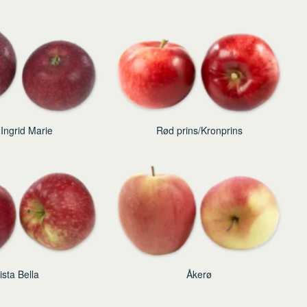
Ingrid Marie
Rød prins/Kronprins
ista Bella
Åkerø