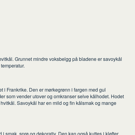
 hvitkål. Grunnet mindre voksbelgg på bladene er savoykål
y temperatur.
et i Frankrike. Den er mørkegrønn i fargen med gul
ader som vender utover og omkranser selve kålhodet. Hodet
s hvitkål. Savoykål har en mild og fin kålsmak og mange
ld i smak, sprø og dekorativ. Den kan også kuttes i kløfter