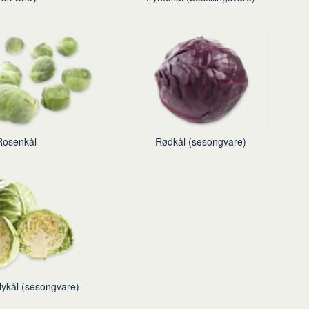
Rosenkål
Rødkål (sesongvare)
 Nykål (sesongvare)