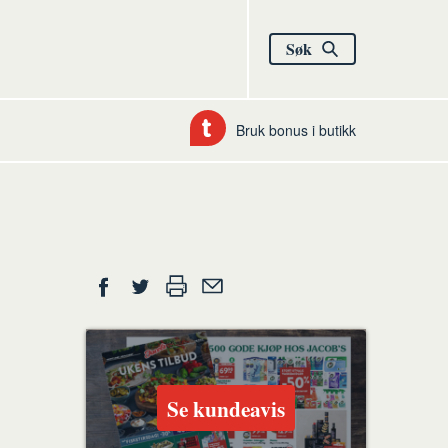
Søk
Bruk bonus i butikk
Del
Skriv
Del
Del
Tips
ut
på
på
en
Facebook
Twitter
venn
Se kundeavis