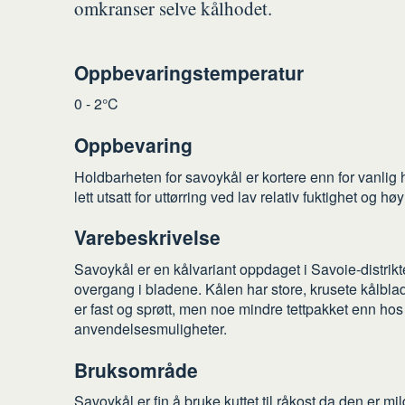
omkranser selve kålhodet.
Oppbevaringstemperatur
0 - 2°C
Oppbevaring
Holdbarheten for savoykål er kortere enn for vanlig
lett utsatt for uttørring ved lav relativ fuktighet og hø
Varebeskrivelse
Savoykål er en kålvariant oppdaget i Savoie-distrikt
overgang i bladene. Kålen har store, krusete kålbl
er fast og sprøtt, men noe mindre tettpakket enn ho
anvendelsesmuligheter.
Bruksområde
Savoykål er fin å bruke kuttet til råkost da den er mi