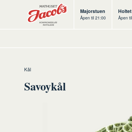
Butikker
Jacobs
Majorstuen
Jacob
Holtet
Åpen til 21:00
Åpen ti
Jacobs
Hjem
Frukt
Råvarer
Grønnsaker
Kål
og
frukt
Savoykål
grønt
og
grønt