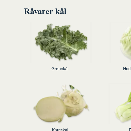
Råvarer kål
Grønnkål
Hode
Knutekål