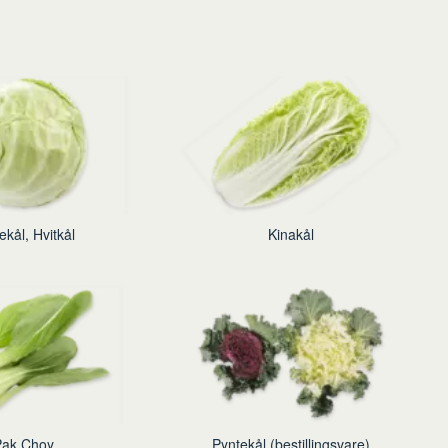
kål, Hvitkål
Kinakål
Pak Choy
Pyntekål (bestillingsvare)