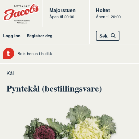
Butikker
Jacobs
Majorstuen
Jacobs
Holtet
Åpen til 20:00
Åpen til 20:00
Jacobs
Søk
Logg inn
Registrer deg
Bruk bonus i butikk
Hjem
Frukt
Råvarer
Grønnsaker
Kål
og
frukt
Pyntekål (bestillingsvare)
grønt
og
grønt