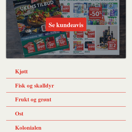
Se kundeavis
Kjøtt
Fisk og skalldyr
Frukt og grønt
Ost
Kolonialen