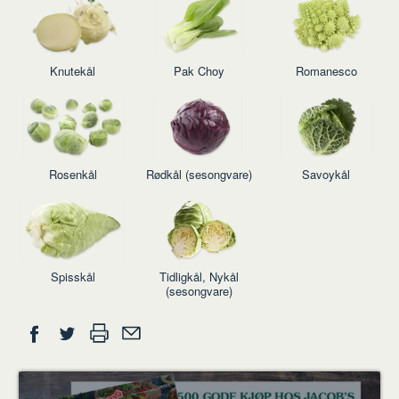
Knutekål
Pak Choy
Romanesco
Rosenkål
Rødkål (sesongvare)
Savoykål
Spisskål
Tidligkål, Nykål
(sesongvare)
Del
Skriv
Del
Del
Tips
ut
på
på
en
Facebook
Twitter
venn