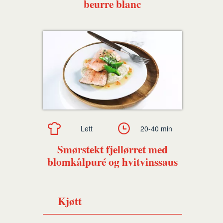
beurre blanc
Lett
20-40 min
Smørstekt fjellørret med
blomkålpuré og hvitvinssaus
Kjøtt