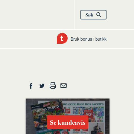
Søk
Bruk bonus i butikk
Del
Skriv
Del
Del
Tips
ut
på
på
en
Facebook
Twitter
venn
Se kundeavis