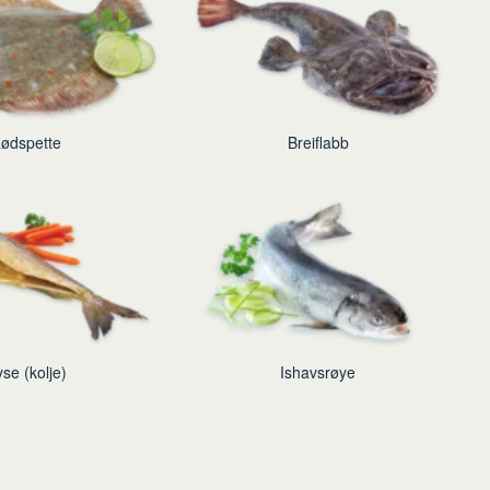
ødspette
Breiflabb
se (kolje)
Ishavsrøye