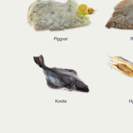
Piggvar
R
Kveite
Hy