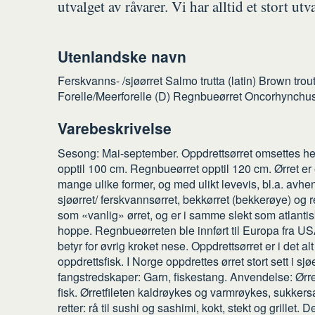
utvalget av råvarer. Vi har alltid et stort ut
Utenlandske navn
Ferskvanns- /sjøørret Salmo trutta (latin) Brown trou
Forelle/Meerforelle (D) Regnbueørret Oncorhynchus
Varebeskrivelse
Sesong: Mai-september. Oppdrettsørret omsettes hele
opptil 100 cm. Regnbueørret opptil 120 cm. Ørret er 
mange ulike former, og med ulikt levevis, bl.a. avhe
sjøørret/ ferskvannsørret, bekkørret (bekkerøye) og 
som «vanlig» ørret, og er i samme slekt som atlantis
hoppe. Regnbueørreten ble innført til Europa fra U
betyr for øvrig kroket nese. Oppdrettsørret er i det 
oppdrettsfisk. I Norge oppdrettes ørret stort sett i s
fangstredskaper: Garn, fiskestang. Anvendelse: Ørret o
fisk. Ørretfileten kaldrøykes og varmrøykes, sukkers
retter: rå til sushi og sashimi, kokt, stekt og grillet.