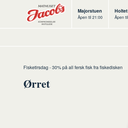
Butikker
Jacobs
Majorstuen
Jacob
Holtet
Åpen til 21:00
Åpen ti
Jacobs
Hjem
Fisketirsdag - 30% på all fersk fisk fra fiskedisken
Ørret