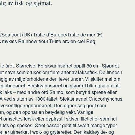
valg av fisk og sjømat.
t/Sea trout (UK) Truite d’Europe/Truite de mer (F)
 mykiss Rainbow trout Truite arc-en-ciel Reg
 året. Størrelse: Ferskvannsørret opptil 80 cm. Sjøørret
et navn som brukes om flere arter av laksefisk. De finnes i
ngig av miljøforholdene den lever under. Vi skiller mellom
regnbueørret. Ferskvannsørret og sjøørret blir også omtalt
k laks – med andre ord Salmo, som betyr å sprette eller
SA ved slutten av 1800-tallet. Slektsnavnet Onocorhynchus
alt vesentlige regnbueørret. Den egner seg godt som
jøen, og den oppnår en betydelig vekt. Vanlige
msettes fersk eller dypfryst i skiver, filet eller som hel
altes og spekes. Ørret passer godt til svært mange typer
 Den er utmerket i wok- og gryteretter. Den kaldrøykte- og