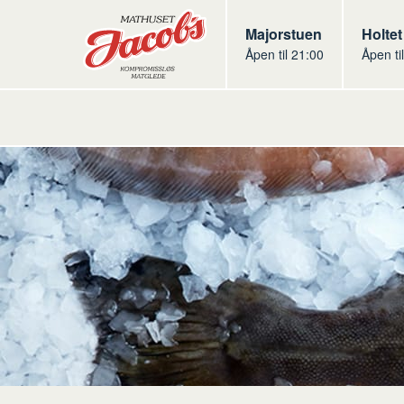
Butikker
Jacobs
Majorstuen
Jacob
Holtet
Åpen til 21:00
Åpen ti
Jacobs