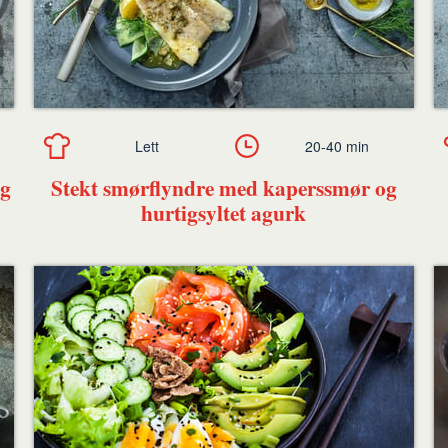
Lett
20-40 min
og
Stekt smørflyndre med kaperssmør og
hurtigsyltet agurk