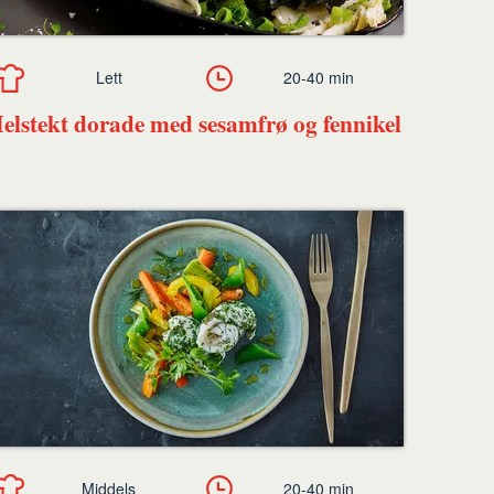
Lett
20-40 min
elstekt dorade med sesamfrø og fennikel
Middels
20-40 min