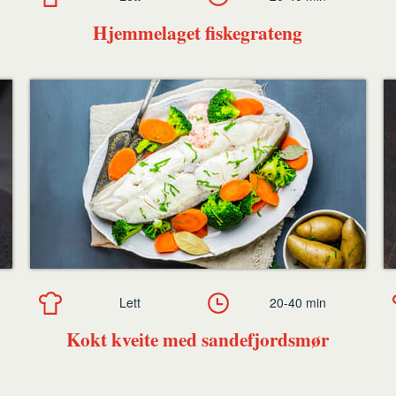
Hjemmelaget fiskegrateng
Lett
20-40 min
Kokt kveite med sandefjordsmør