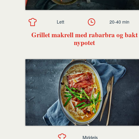
Lett
20-40 min
Grillet makrell med rabarbra og bakt
nypotet
Middels