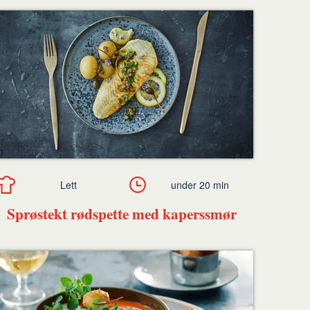
Lett
under 20 min
Sprøstekt rødspette med kaperssmør