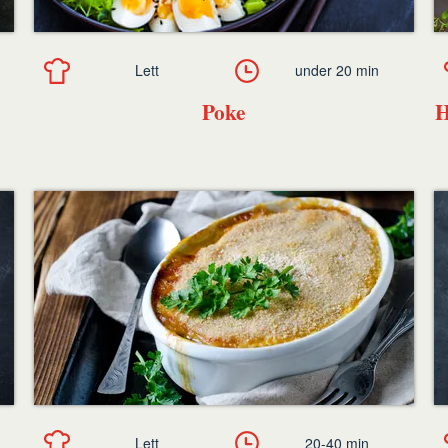
Lett
under 20 min
Poke
H
Lett
20-40 min