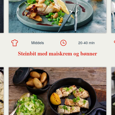
Middels
20-40 min
Steinbit med maiskrem og bønner