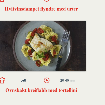
Hvitvinsdampet flyndre med urter
Lett
20-40 min
Ovnsbakt breiflabb med tortellini