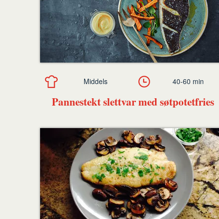
Middels
40-60 min
Pannestekt slettvar med søtpotetfries