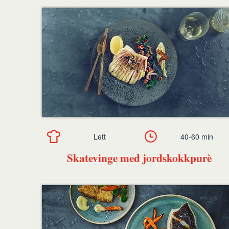
Lett
40-60 min
Skatevinge med jordskokkpurè