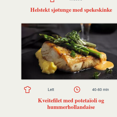
Helstekt sjøtunge med spekeskinke
Lett
40-60 min
Kveitefilet med potetaïoli og
hummerhollandaise