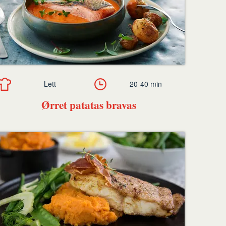
Lett
20-40 min
Ørret patatas bravas