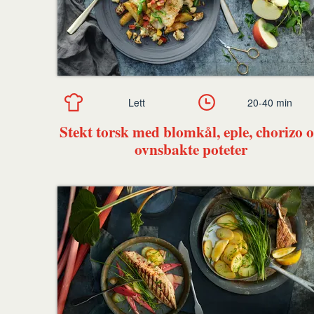
Lett
20-40 min
Stekt torsk med blomkål, eple, chorizo 
ovnsbakte poteter