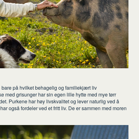
are på hvilket behagelig og familiekjært liv
e med grisunger har sin egen lille hytte med mye tørr
et. Purkene har høy livskvalitet og lever naturlig ved å
e har også fordeler ved et fritt liv. De er sammen med moren