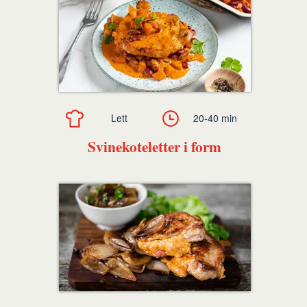
Lett
20-40 min
Svinekoteletter i form