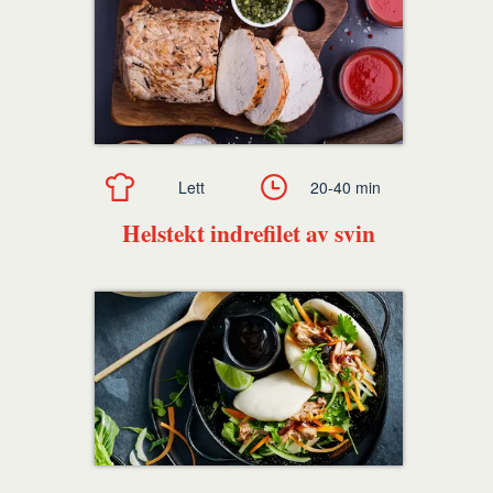
Lett
20-40 min
Helstekt indrefilet av svin