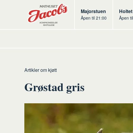
Butikker
Jacobs
Majorstuen
Jacob
Holtet
Åpen til 21:00
Åpen ti
Jacobs
Hjem
Kjøtt
Artikler om kjøtt
Grøstad gris