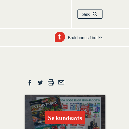
Søk
Bruk bonus i butikk
Del
Skriv
Del
Del
Tips
ut
på
på
en
Facebook
Twitter
venn
Se kundeavis