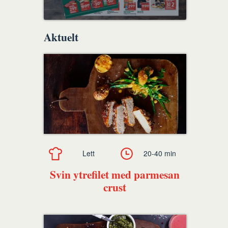
Aktuelt
Lett
20-40 min
Svin ytrefilet med parmesan
crust