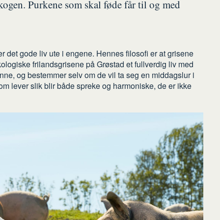
skogen. Purkene som skal føde får til og med
 det gode liv ute i engene. Hennes filosofi er at grisene
 økologiske frilandsgrisene på Grøstad et fullverdig liv med
og inne, og bestemmer selv om de vil ta seg en middagslur i
 som lever slik blir både spreke og harmoniske, de er ikke