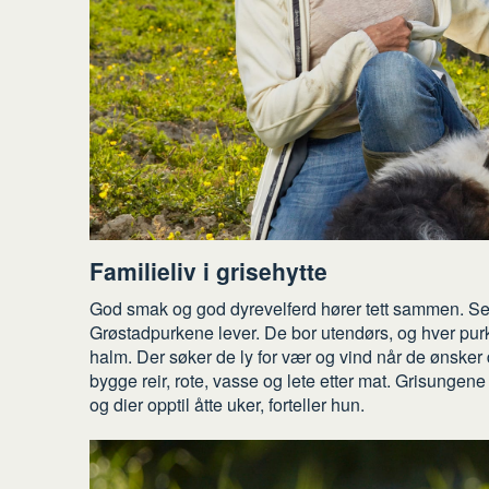
Familieliv i grisehytte
God smak og god dyrevelferd hører tett sammen. Se b
Grøstadpurkene lever. De bor utendørs, og hver purk
halm. Der søker de ly for vær og vind når de ønsker d
bygge reir, rote, vasse og lete etter mat. Grisungen
og dier opptil åtte uker, forteller hun.