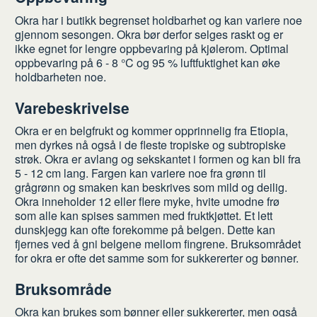
Okra har i butikk begrenset holdbarhet og kan variere noe
gjennom sesongen. Okra bør derfor selges raskt og er
ikke egnet for lengre oppbevaring på kjølerom. Optimal
oppbevaring på 6 - 8 °C og 95 % luftfuktighet kan øke
holdbarheten noe.
Varebeskrivelse
Okra er en belgfrukt og kommer opprinnelig fra Etiopia,
men dyrkes nå også i de fleste tropiske og subtropiske
strøk. Okra er avlang og sekskantet i formen og kan bli fra
5 - 12 cm lang. Fargen kan variere noe fra grønn til
grågrønn og smaken kan beskrives som mild og deilig.
Okra inneholder 12 eller flere myke, hvite umodne frø
som alle kan spises sammen med fruktkjøttet. Et lett
dunskjegg kan ofte forekomme på belgen. Dette kan
fjernes ved å gni belgene mellom fingrene. Bruksområdet
for okra er ofte det samme som for sukkererter og bønner.
Bruksområde
Okra kan brukes som bønner eller sukkererter, men også