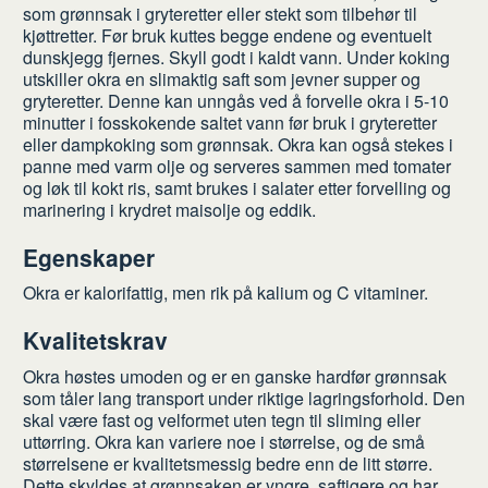
som grønnsak i gryteretter eller stekt som tilbehør til
kjøttretter. Før bruk kuttes begge endene og eventuelt
dunskjegg fjernes. Skyll godt i kaldt vann. Under koking
utskiller okra en slimaktig saft som jevner supper og
gryteretter. Denne kan unngås ved å forvelle okra i 5-10
minutter i fosskokende saltet vann før bruk i gryteretter
eller dampkoking som grønnsak. Okra kan også stekes i
panne med varm olje og serveres sammen med tomater
og løk til kokt ris, samt brukes i salater etter forvelling og
marinering i krydret maisolje og eddik.
Egenskaper
Okra er kalorifattig, men rik på kalium og C vitaminer.
Kvalitetskrav
Okra høstes umoden og er en ganske hardfør grønnsak
som tåler lang transport under riktige lagringsforhold. Den
skal være fast og velformet uten tegn til sliming eller
uttørring. Okra kan variere noe i størrelse, og de små
størrelsene er kvalitetsmessig bedre enn de litt større.
Dette skyldes at grønnsaken er yngre, saftigere og har