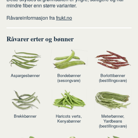
mindre fiber enn større varianter.
Råvareinformasjon fra
frukt.no
Råvarer erter og bønner
Aspargesbønner
Bondebønner
Borlottibønner
(sesongvare)
(bestillingsvare)
Brekkbønner
Haricots verts,
Meterbønner,
Kenyabønner
Yardbeans
(bestillingsvare)