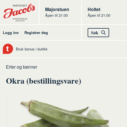
Butikker
Jacobs
Majorstuen
Jacobs
Holtet
Åpen til 21:00
Åpen til 21:00
Jacobs
Søk
Logg inn
Registrer deg
Bruk bonus i butikk
Hjem
Frukt
Råvarer
Grønnsaker
Erter og bønner
og
frukt
Okra (bestillingsvare)
grønt
og
grønt