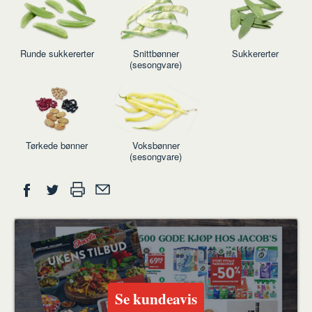
Runde sukkererter
Snittbønner
Sukkererter
(sesongvare)
Tørkede bønner
Voksbønner
(sesongvare)
Del
Skriv
Del
Del
Tips
ut
på
på
en
Facebook
Twitter
venn
Se kundeavis