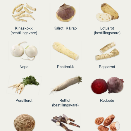
Kinaskokk
Kålrot, Kålrabi
Lotusrot
(bestillingsvare)
(bestillingsvare)
Nepe
Pastinakk
Pepperrot
Persillerot
Rettich
Rødbete
(bestillingsvare)