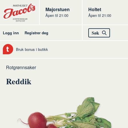
Butikker
Jacobs
Majorstuen
Jacobs
Holtet
Åpen til 21:00
Åpen til 21:00
Jacobs
Søk
Logg inn
Registrer deg
Bruk bonus i butikk
Hjem
Frukt
Råvarer
Grønnsaker
Rotgrønnsaker
og
frukt
Reddik
grønt
og
grønt