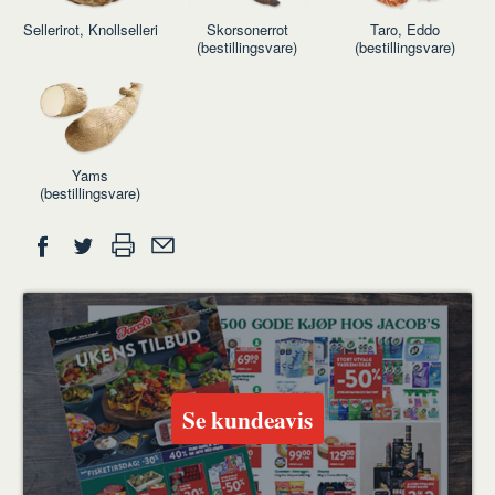
Sellerirot, Knollselleri
Skorsonerrot
Taro, Eddo
(bestillingsvare)
(bestillingsvare)
Yams
(bestillingsvare)
Del
Skriv
Del
Del
Tips
ut
på
på
en
Facebook
Twitter
venn
Se kundeavis