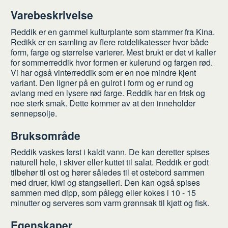
Varebeskrivelse
Reddik er en gammel kulturplante som stammer fra Kina.
Redikk er en samling av flere rotdelikatesser hvor både
form, farge og størrelse varierer. Mest brukt er det vi kaller
for sommerreddik hvor formen er kulerund og fargen rød.
Vi har også vinterreddik som er en noe mindre kjent
variant. Den ligner på en gulrot i form og er rund og
avlang med en lysere rød farge. Reddik har en frisk og
noe sterk smak. Dette kommer av at den inneholder
sennepsolje.
Bruksområde
Reddik vaskes først i kaldt vann. De kan deretter spises
naturell hele, i skiver eller kuttet til salat. Reddik er godt
tilbehør til ost og hører således til et ostebord sammen
med druer, kiwi og stangselleri. Den kan også spises
sammen med dipp, som pålegg eller kokes i 10 - 15
minutter og serveres som varm grønnsak til kjøtt og fisk.
Egenskaper