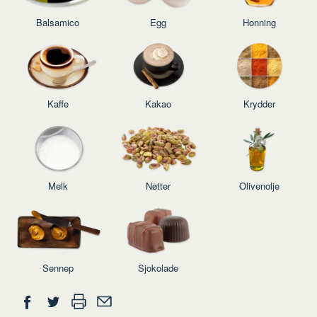
Balsamico
Egg
Honning
Kaffe
Kakao
Krydder
Melk
Nøtter
Olivenolje
Sennep
Sjokolade
Del