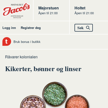
Butikker
Jacobs
Majorstuen
Jacobs
Holtet
Åpen til 21:00
Åpen til 21:00
Jacobs
Søk
Logg inn
Registrer deg
Bruk bonus i butikk
Hjem
Kolonialen
Råvarer kolonialen
Kikerter, bønner og linser