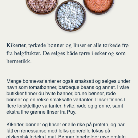
Kikerter, tørkede bønner og linser er alle tørkede frø
fra belgfrukter. De selges både tørre i esker og som
hermetikk.
Mange bønnevarianter er også smaksatt og selges under
navn som tomatbønner, barbeque beans og annet. I våre
butikker finner du hvite bønner, brune bønner, røde
bønner og en rekke smaksatte varianter. Linser finnes i
flere forskjellige varianter; hvite, røde og grønne, samt
ekstra fine grønne linser fra Puy.
Kikerter, bønner og linser er alle rike på protein, og har
fått en renessanse med folks generelle fokus på
glykemisk indeks i mat. Bønner inneholder mye protein,