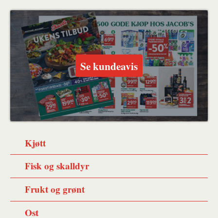
Skriv
Del
Del
Tips
ut
på
på
en
Facebook
Twitter
venn
Se kundeavis
Kjøtt
Fisk og skalldyr
Frukt og grønt
Ost