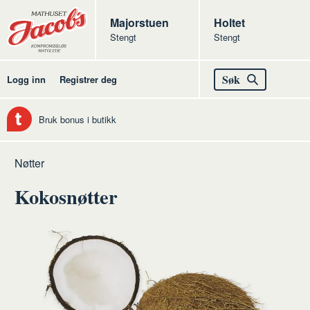
Butikker
Jacobs
Majorstuen
Jacobs
Holtet
Stengt
Stengt
Jacobs
Søk
Logg inn
Registrer deg
Bruk bonus i butikk
Hjem
Kolonialen
Råvarer
Nøtter
kolonialen
Kokosnøtter