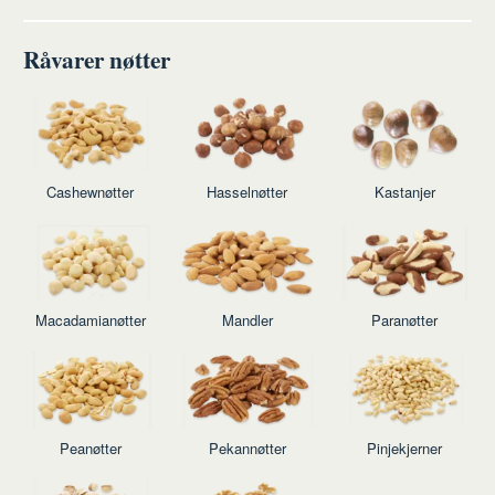
Råvarer nøtter
Cashewnøtter
Hasselnøtter
Kastanjer
Macadamianøtter
Mandler
Paranøtter
Peanøtter
Pekannøtter
Pinjekjerner