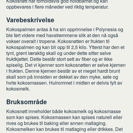
Kokosnøtt har forholdsvis god holdbarhet og kan
oppbevares i flere måneder ved riktig temperatur.
Varebeskrivelse
Kokospalmen antas å ha sin opprinnelse i Polynesia og
ble ført videre med havstrømmene slik at den nå også
vokser overalt i tropene. Kokosnøtten er frukten til
kokospalmen og kan bli opp til 2,5 kilo. Ytterst har den et
tynt, grønt læraktig skall og under dette sitter selve
fruktkjøttet. Dette består stort sett av fiber og er ikke
spiselig. Det vi kjenner som kokosnøtten er selve kjernen
i frukten. Denne kjernen består av et meget hardt brunt
skall som på innsiden er dekket av den myke, søte og
hvite kokosmassen. Hulrommet i midten er delvis fylt av
kokosmelk.
Bruksområde
Kokosnøtt inneholder både kokosmelk og kokosmasse
som kan spises. Kokosmassen kan spises naturell eller
rives og brukes til baking eller annen matlaging.
Kokosmelken kan brukes til matlaging eller drikkes. Det