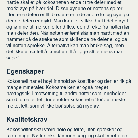
harde skallet på kokosnøtten er delt i tre deler med et
mørkt øye på hver del. Disse øynene er nøttens spirer.
Den ene delen er litt bredere enn de andre to, og øyet på
denne delen er mykt. Man kan lett stikke hull i dette øyet
og tømme ut melken eller drikke den direkte fra nøtten før
man deler den. Når nøtten er tømt slår man hardt med en
hammer på de strekene som skiller de tre delene, og da
vil nøtten sprekke. Alternativt kan man bruke sag, men
det ikke er så lett å få nøtten til å ligge stille mens man
sager.
Egenskaper
Kokosnøtt har et høyt innhold av kostfiber og den er rik på
mange mineraler. Kokosmelken er også meget
næringsrik. I motsetning til andre nøtter som inneholder
sundt umettet fett, inneholder kokosnøtter for det meste
mettet fett, som vi ikke bør spise så mye av.
Kvalitetskrav
Kokosnøtter skal være hele og tørre, uten sprekker og
uten mugg. Nøtten skal kjennes tung, og skal inneholde