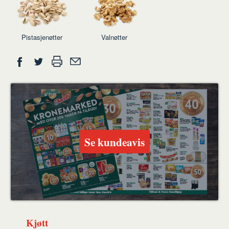
Pistasjenøtter
Valnøtter
Del
Skriv
Del
Del
Tips
ut
på
på
en
Facebook
Twitter
venn
Se kundeavis
Kjøtt