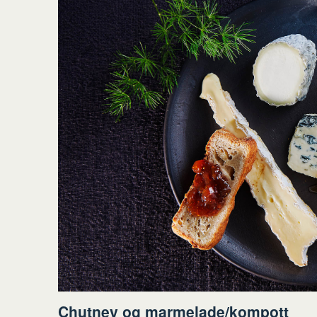
Chutney og marmelade/kompott