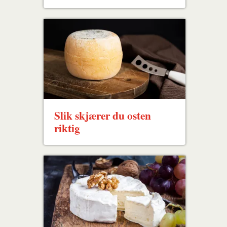
Slik skjærer du osten
riktig