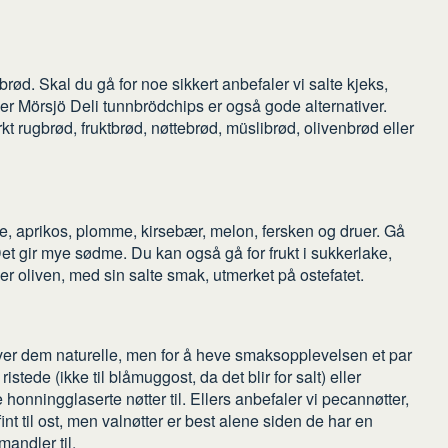
tbrød. Skal du gå for noe sikkert anbefaler vi salte kjeks,
ller Mörsjö Deli tunnbrödchips er også gode alternativer.
rkt rugbrød, fruktbrød, nøttebrød, müslibrød, olivenbrød eller
re, aprikos, plomme, kirsebær, melon, fersken og druer. Gå
Det gir mye sødme. Du kan også gå for frukt i sukkerlake,
r oliven, med sin salte smak, utmerket på ostefatet.
erver dem naturelle, men for å heve smaksopplevelsen et par
stede (ikke til blåmuggost, da det blir for salt) eller
onningglaserte nøtter til. Ellers anbefaler vi pecannøtter,
fint til ost, men valnøtter er best alene siden de har en
mandler til.