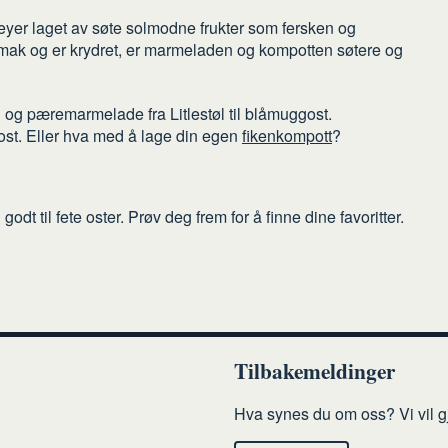
neyer laget av søte solmodne frukter som fersken og
 smak og er krydret, er marmeladen og kompotten søtere og
 og pæremarmelade fra Litlestøl til blåmuggost.
l ost. Eller hva med å lage din egen
fikenkompott
?
t til fete oster. Prøv deg frem for å finne dine favoritter.
Tilbakemeldinger
Hva synes du om oss? Vi vil gj