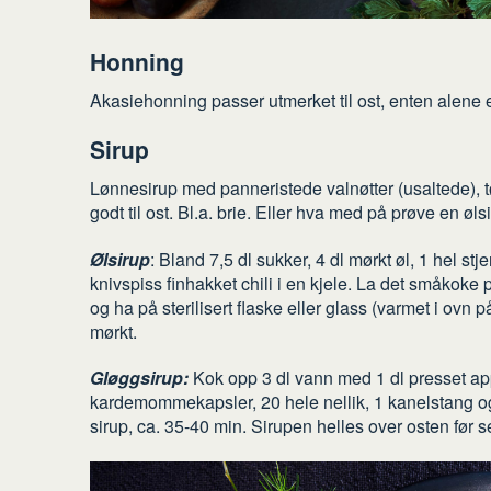
Honning
Akasiehonning passer utmerket til ost, enten alene e
Sirup
Lønnesirup med panneristede valnøtter (usaltede), 
godt til ost. Bl.a. brie. Eller hva med på prøve en øls
Ølsirup
: Bland 7,5 dl sukker, 4 dl mørkt øl, 1 hel stj
knivspiss finhakket chili i en kjele. La det småkoke p
og ha på sterilisert flaske eller glass (varmet i ov
mørkt.
Gløggsirup:
Kok opp 3 dl vann med 1 dl presset appe
kardemommekapsler, 20 hele nellik, 1 kanelstang og
sirup, ca. 35-40 min. Sirupen helles over osten før s