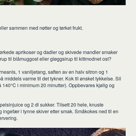
ller sammen med nøtter og tørket frukt.
tørkede aprikoser og dadler og skivede mandler smaker
irup til blåmuggost eller gløggsirup til kittmodnet ost?
erneanis, 1 vaniljetang, saften av en halv sitron og 1
å middels varme til det tykner. Kok til ønsket tykkelse. Sil
n på 140°C i minimum 20 minutter). Oppbevares kjølig og
lsinjuice og 2 dl sukker. Tilsett 20 hele, knuste
 ingefær i tynne skiver etter smak. Småkokes ned til en
ervering.