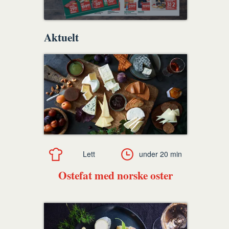
Aktuelt
Lett
under 20 min
Ostefat med norske oster