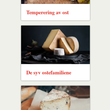
Temperering av ost
De syv ostefamiliene