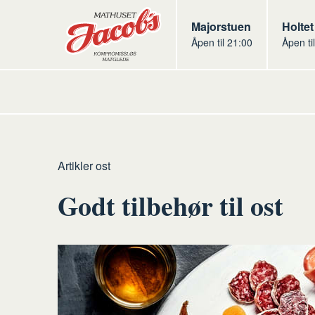
Butikker
Jacobs
Majorstuen
Jacob
Holtet
Åpen til 21:00
Åpen ti
Jacobs
Hjem
Ost
Artikler ost
Godt tilbehør til ost