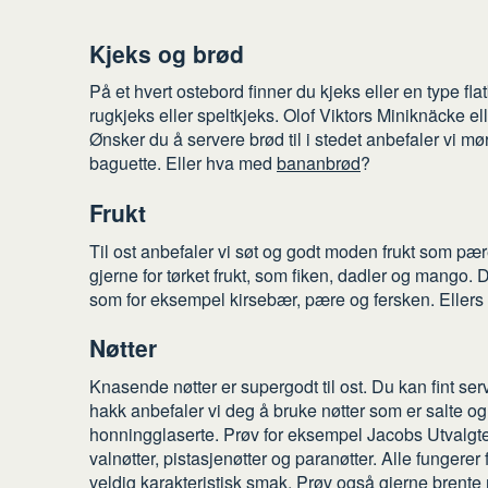
Kjeks og brød
På et hvert ostebord finner du kjeks eller en type fla
rugkjeks eller speltkjeks. Olof Viktors Miniknäcke e
Ønsker du å servere brød til i stedet anbefaler vi mø
baguette. Eller hva med
bananbrød
?
Frukt
Til ost anbefaler vi søt og godt moden frukt som pæ
gjerne for tørket frukt, som fiken, dadler og mango. 
som for eksempel kirsebær, pære og fersken. Ellers e
Nøtter
Knasende nøtter er supergodt til ost. Du kan fint s
hakk anbefaler vi deg å bruke nøtter som er salte og ri
honningglaserte. Prøv for eksempel Jacobs Utvalgte h
valnøtter, pistasjenøtter og paranøtter. Alle fungerer 
veldig karakteristisk smak. Prøv også gjerne brente 