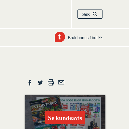
Søk
Bruk bonus i butikk
Del
Skriv
Del
Del
Tips
ut
på
på
en
Facebook
Twitter
venn
Se kundeavis