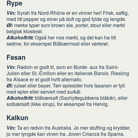
Rype
Vin:
Syrah fra Nord-Rhône er en vinner her! Frisk, saftig,
med litt pepper og einer på duft og god fylde og lengde.
Øl:
mørke typer som brown ale, porter, stout eller mørkt
belgisk klosterøl.
Alkoholfritt:
Også her noe mørkt, og det kan ha litt
sødme, for eksempel Blåbærmost eller vørterøl.
Fasan
Vin:
Rødvin er godt til, som en Borde- aux fra Saint-
Julien eller St.-Émilion eller en italiensk Barolo. Riesling
fra Alsace er et godt hvitt alternativ.
Øl:
juleøl eller bayer. Tørr eplesider hvis fasanen er fylt
med epler eller servert med surkål.
Alkoholfritt:
blåbærsaft (Saxhyttegubbens blåbär), eller
solbærsaft (ikke sirup), for eksempel fra Hervig.
Kalkun
Vin:
Ta en rødvin fra Australia. Jo mer stuffing og krydder,
jo mer tyngde kan vinen ha. Joven Crianza fra Spania.