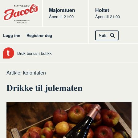
Butikker
Jacobs
Majorstuen
Jacobs
Holtet
Åpen til 21:00
Åpen til 21:00
Jacobs
Søk
Logg inn
Registrer deg
Bruk bonus i butikk
Hjem
Kolonialen
Artikler kolonialen
Drikke til julematen