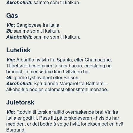
Alkoholfritt:
samme som til kalkun.
Gås
Vin:
Sangiovese fra Italia.
Øl:
samme som til kalkun.
Alkoholfritt:
samme som til kalkun.
Lutefisk
Vin:
Albariño hvitvin fra Spania, eller Champagne.
Tilbehøret bestemmer: jo mer bacon, ertestuing og
brunost, jo mer sødme kan hvitvinen ha.
Øl:
gjerne lyst hveteøl eller Saison.
Alkoholfritt:
Sprudlande Margaret fra Balholm –
alkoholfrie bobler, eplemost eller sitronlimonade.
Juletorsk
Vin:
Rødvin til torsk er alltid overraskende bra! Vin fra
Italia er godt til. Pass litt på torskeleveren - hvis du har
med den, er det bedre å velge hvitt, for eksempel en hvit
Burgund.