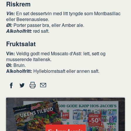
Riskrem
Vin:
En søt dessertvin med litt tyngde som Montbasillac
eller Beerenauslese.
Øl:
Porter passer bra, eller Amber ale.
Alkoholfritt:
rød saft.
Fruktsalat
Vin:
Veldig godt med Moscato d'Asti: lett, søtt og
musserende italiensk.
Øl:
Bruin.
Alkoholfritt:
Hylleblomstsaft eller annen saft.
Del
Skriv
Del
Del
Tips
ut
på
på
en
Facebook
Twitter
venn