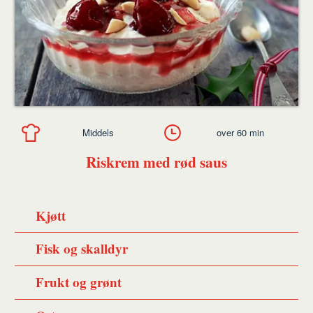
Middels
over 60 min
Riskrem med rød saus
Kjøtt
Fisk og skalldyr
Frukt og grønt