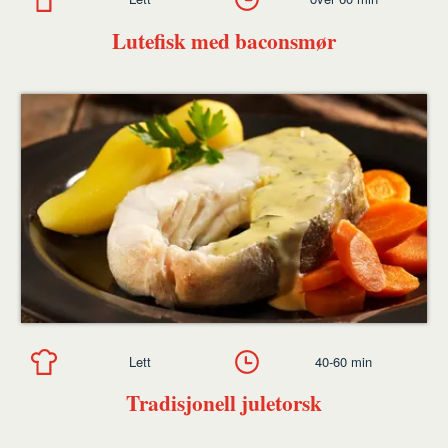
Lutefisk med baconsmør
Lett
40-60 min
Tradisjonell juletorsk