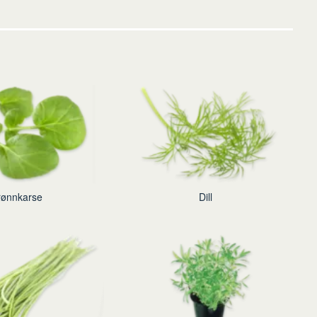
rønnkarse
Dill