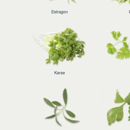
Estragon
Karse