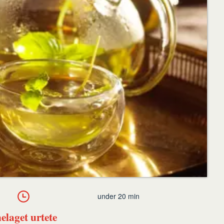
under 20 min
laget urtete