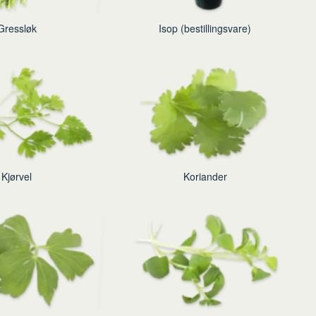
Gressløk
Isop (bestillingsvare)
Kjørvel
Koriander