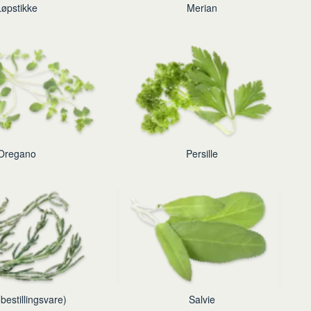
Løpstikke
Merian
Oregano
Persille
(bestillingsvare)
Salvie