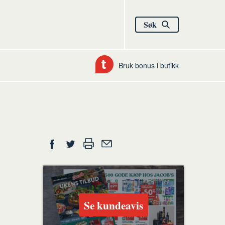
Søk
Bruk bonus i butikk
Del
Skriv
Del
Del
Tips
ut
på
på
en
Facebook
Twitter
venn
Se kundeavis