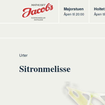
Butikker
Jacobs
Majorstuen
Jacob
Holtet
Åpen til 20:00
Åpen ti
Jacobs
Hjem
Frukt
Råvarer
Urter
og
frukt
Sitronmelisse
grønt
og
grønt