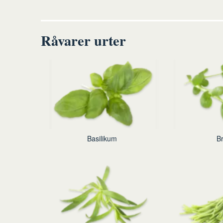
Råvarer urter
Basilikum
B