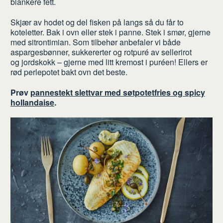
blankere fett.
Skjær av hodet og del fisken på langs så du får to
koteletter. Bak i ovn eller stek i panne. Stek i smør, gjerne
med sitrontimian. Som tilbehør anbefaler vi både
aspargesbønner, sukkererter og rotpuré av sellerirot
og jordskokk – gjerne med litt kremost i puréen! Ellers er
rød perlepotet bakt ovn det beste.
Prøv
pannestekt slettvar med søtpotetfries og spicy
hollandaise
.