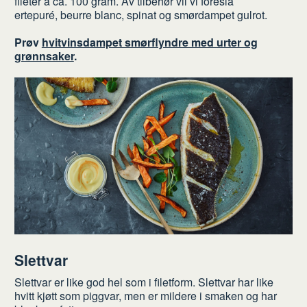
fileter á ca. 100 gram. Av tilbehør vil vi foreslå
ertepuré, beurre blanc, spinat og smørdampet gulrot.
Prøv
hvitvinsdampet smørflyndre med urter og
grønnsaker
.
Slettvar
Slettvar er like god hel som i filetform. Slettvar har like
hvitt kjøtt som piggvar, men er mildere i smaken og har