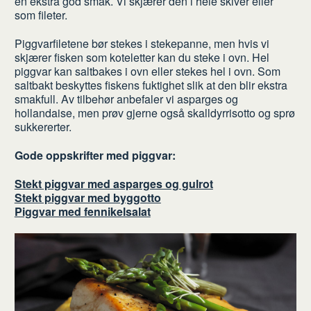
en ekstra god smak. Vi skjærer den i hele skiver eller
som fileter.
Piggvarfiletene bør stekes i stekepanne, men hvis vi
skjærer fisken som koteletter kan du steke i ovn. Hel
piggvar kan saltbakes i ovn eller stekes hel i ovn. Som
saltbakt beskyttes fiskens fuktighet slik at den blir ekstra
smakfull. Av tilbehør anbefaler vi asparges og
hollandaise, men prøv gjerne også skalldyrrisotto og sprø
sukkererter.
Gode oppskrifter med piggvar:
Stekt piggvar med asparges og gulrot
Stekt piggvar med byggotto
Piggvar med fennikelsalat