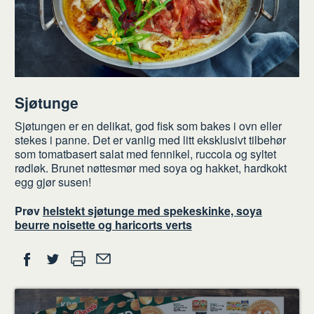
Sjøtunge
Sjøtungen er en delikat, god fisk som bakes i ovn eller
stekes i panne. Det er vanlig med litt eksklusivt tilbehør
som tomatbasert salat med fennikel, ruccola og syltet
rødløk. Brunet nøttesmør med soya og hakket, hardkokt
egg gjør susen!
Prøv
helstekt sjøtunge med spekeskinke, soya
beurre noisette og haricorts verts
Del
Skriv
Del
Del
Tips
ut
på
på
en
Facebook
Twitter
venn