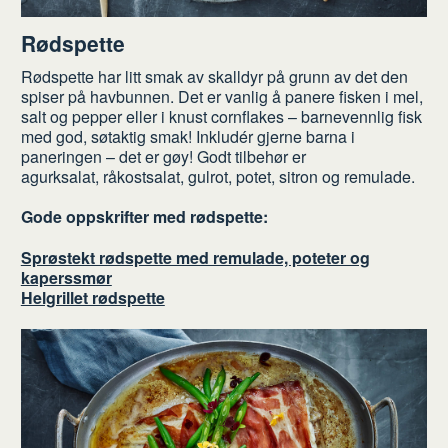
Rødspette
Rødspette har litt smak av skalldyr på grunn av det den
spiser på havbunnen. Det er vanlig å panere fisken i mel,
salt og pepper eller i knust cornflakes – barnevennlig fisk
med god, søtaktig smak! Inkludér gjerne barna i
paneringen – det er gøy! Godt tilbehør er
agurksalat, råkostsalat, gulrot, potet, sitron og remulade.
Gode oppskrifter med rødspette:
Sprøstekt rødspette med remulade, poteter og
kaperssmør
Helgrillet rødspette