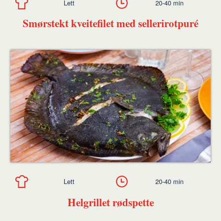
Lett
20-40 min
Smørstekt kveitefilet med sellerirotpuré
Lett
20-40 min
Helgrillet rødspette