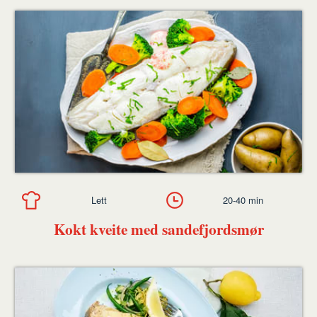
Lett
20-40 min
Kokt kveite med sandefjordsmør