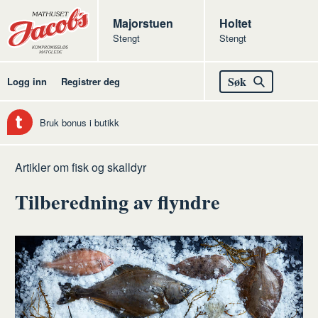
Butikker
Jacobs
Majorstuen
Jacobs
Holtet
Stengt
Stengt
Jacobs
Søk
Logg inn
Registrer deg
Bruk bonus i butikk
Hjem
Fisk
Artikler om fisk og skalldyr
og
Tilberedning av flyndre
skalldyr