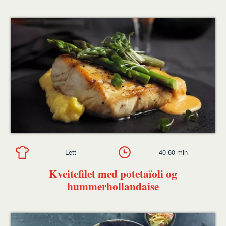
Lett
40-60 min
Kveitefilet med potetaïoli og
hummerhollandaise