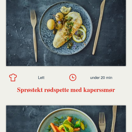
Lett
under 20 min
Sprøstekt rødspette med kaperssmør