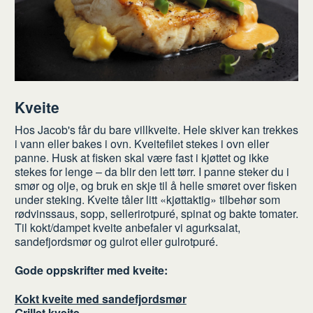
Kveite
Hos Jacob's får du bare villkveite. Hele skiver kan trekkes
i vann eller bakes i ovn. Kveitefilet stekes i ovn eller
panne. Husk at fisken skal være fast i kjøttet og ikke
stekes for lenge – da blir den lett tørr. I panne steker du i
smør og olje, og bruk en skje til å helle smøret over fisken
under steking. Kveite tåler litt «kjøttaktig» tilbehør som
rødvinssaus, sopp, sellerirotpuré, spinat og bakte tomater.
Til kokt/dampet kveite anbefaler vi agurksalat,
sandefjordsmør og gulrot eller gulrotpuré.
Gode oppskrifter med kveite:
Kokt kveite med sandefjordsmør
Grillet kveite