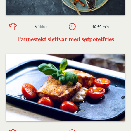
Middels
40-60 min
Pannestekt slettvar med søtpotetfries