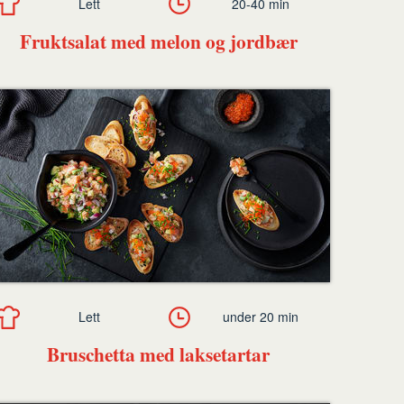
Lett
20-40 min
Fruktsalat med melon og jordbær
Lett
under 20 min
Bruschetta med laksetartar