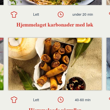
Lett
under 20 min
Hjemmelaget karbonader med løk
Lett
40-60 min
Hjemmelagde vårruller