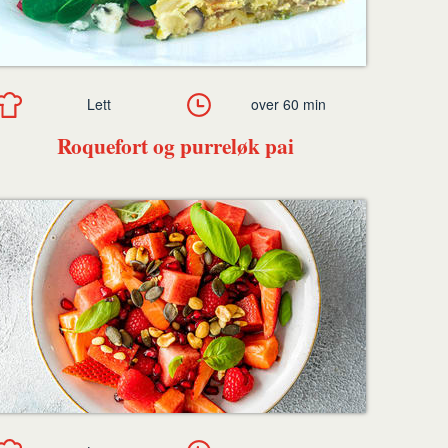
Lett
over 60 min
Roquefort og purreløk pai