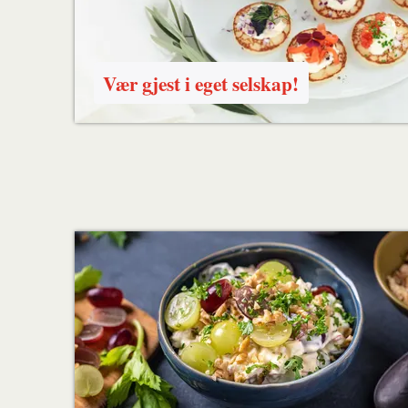
Vær gjest i eget selskap!