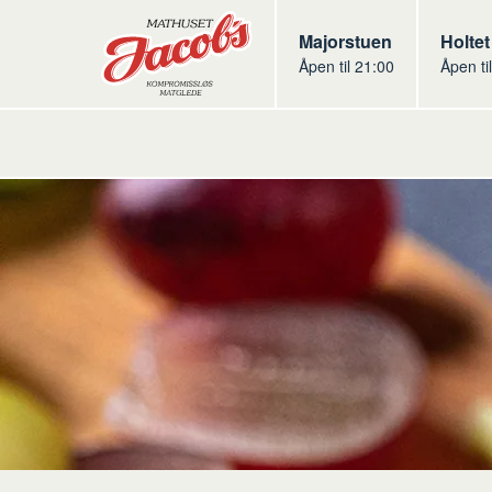
Butikker
Jacobs
Majorstuen
Jacob
Holtet
Åpen til 21:00
Åpen ti
Jacobs