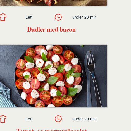
Lett
under 20 min
Dadler med bacon
Lett
under 20 min
Tomat- og mozzarellasalat