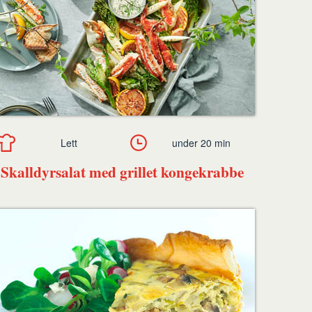
Lett
under 20 min
Skalldyrsalat med grillet kongekrabbe