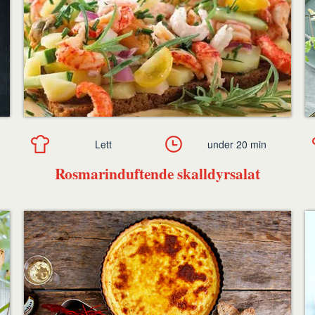
Lett
under 20 min
Rosmarinduftende skalldyrsalat