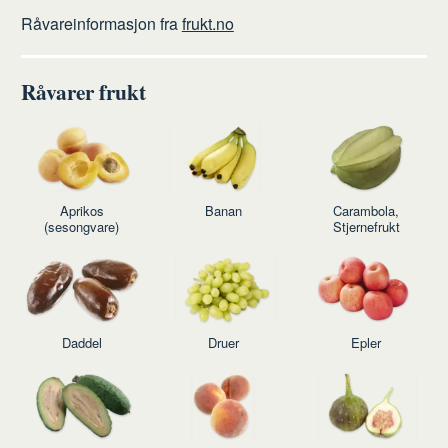
Råvareinformasjon fra
frukt.no
Råvarer frukt
Aprikos
Banan
Carambola,
(sesongvare)
Stjernefrukt
Daddel
Druer
Epler