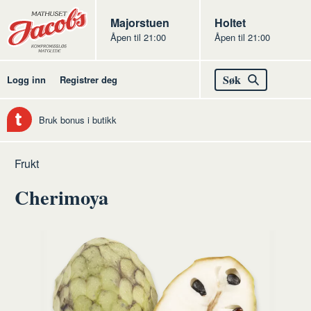
Butikker
Jacobs
Majorstuen
Jacobs
Holtet
Åpen til 21:00
Åpen til 21:00
Jacobs
Søk
Logg inn
Registrer deg
Bruk bonus i butikk
Hjem
Frukt
Råvarer
Frukt
og
frukt
Cherimoya
grønt
og
grønt