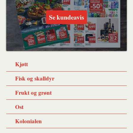
Se kundeavis
Kjøtt
Fisk og skalldyr
Frukt og grønt
Ost
Kolonialen