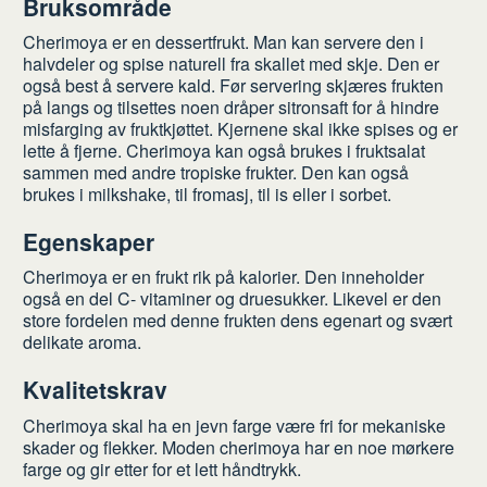
Bruksområde
Cherimoya er en dessertfrukt. Man kan servere den i
halvdeler og spise naturell fra skallet med skje. Den er
også best å servere kald. Før servering skjæres frukten
på langs og tilsettes noen dråper sitronsaft for å hindre
misfarging av fruktkjøttet. Kjernene skal ikke spises og er
lette å fjerne. Cherimoya kan også brukes i fruktsalat
sammen med andre tropiske frukter. Den kan også
brukes i milkshake, til fromasj, til is eller i sorbet.
Egenskaper
Cherimoya er en frukt rik på kalorier. Den inneholder
også en del C- vitaminer og druesukker. Likevel er den
store fordelen med denne frukten dens egenart og svært
delikate aroma.
Kvalitetskrav
Cherimoya skal ha en jevn farge være fri for mekaniske
skader og flekker. Moden cherimoya har en noe mørkere
farge og gir etter for et lett håndtrykk.