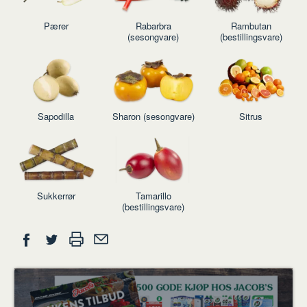
Pærer
Rabarbra
Rambutan
(sesongvare)
(bestillingsvare)
Sapodilla
Sharon (sesongvare)
Sitrus
Sukkerrør
Tamarillo
(bestillingsvare)
Del
Skriv
Del
Del
Tips
ut
på
på
en
Facebook
Twitter
venn