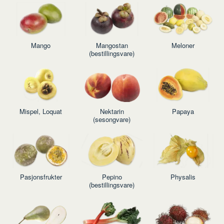
Mango
Mangostan
Meloner
(bestillingsvare)
Mispel, Loquat
Nektarin
Papaya
(sesongvare)
Pasjonsfrukter
Pepino
Physalis
(bestillingsvare)