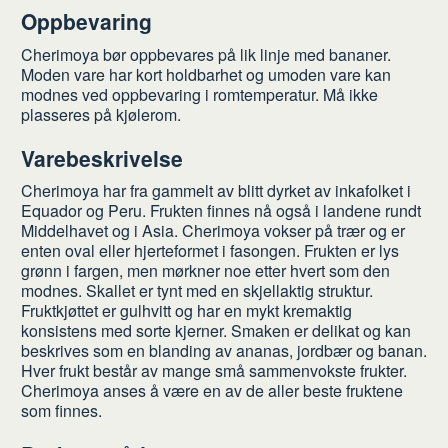
Oppbevaring
Cherimoya bør oppbevares på lik linje med bananer.
Moden vare har kort holdbarhet og umoden vare kan
modnes ved oppbevaring i romtemperatur. Må ikke
plasseres på kjølerom.
Varebeskrivelse
Cherimoya har fra gammelt av blitt dyrket av inkafolket i
Equador og Peru. Frukten finnes nå også i landene rundt
Middelhavet og i Asia. Cherimoya vokser på trær og er
enten oval eller hjerteformet i fasongen. Frukten er lys
grønn i fargen, men mørkner noe etter hvert som den
modnes. Skallet er tynt med en skjellaktig struktur.
Fruktkjøttet er gulhvitt og har en mykt kremaktig
konsistens med sorte kjerner. Smaken er delikat og kan
beskrives som en blanding av ananas, jordbær og banan.
Hver frukt består av mange små sammenvokste frukter.
Cherimoya anses å være en av de aller beste fruktene
som finnes.