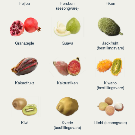
Feijoa
Fersken
Fiken
(sesongvare)
Granateple
Guava
Jackfrukt
(bestillingsvare)
Kakaofrukt
Kaktusfiken
Kiwano
(bestillingsvare)
Kiwi
Kvede
Litchi (sesongvare)
(bestillingsvare)