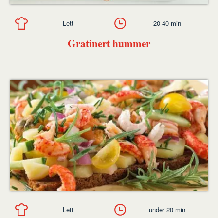
Lett
20-40 min
Gratinert hummer
Lett
under 20 min