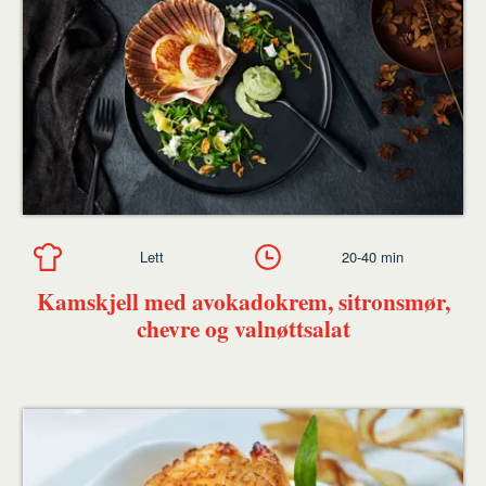
Lett
20-40 min
Kamskjell med avokadokrem, sitronsmør,
chevre og valnøttsalat