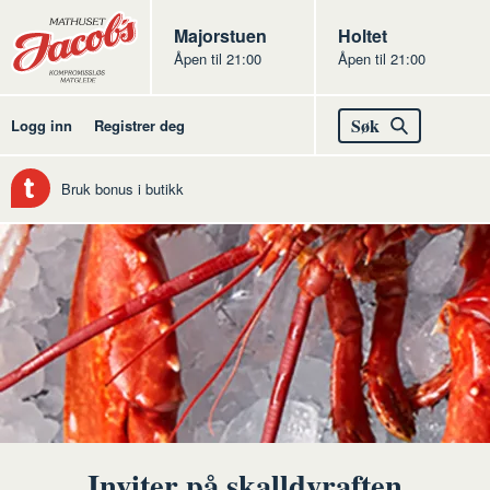
Butikker
Jacobs
Majorstuen
Jacobs
Holtet
Åpen til 21:00
Åpen til 21:00
Jacobs
Søk
Logg inn
Registrer deg
Bruk bonus i butikk
Inviter på skalldyraften