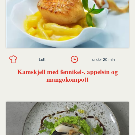
Lett
under 20 min
Kamskjell med fennikel-, appelsin og
mangokompott